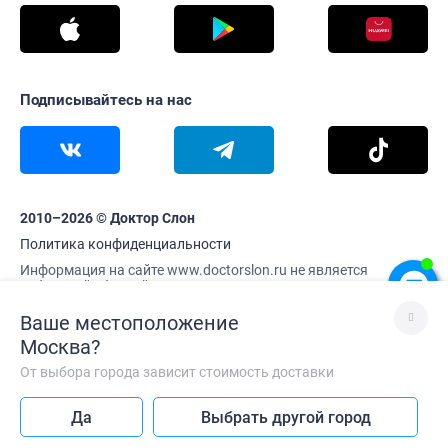
Подписывайтесь на нас
2010–2026 © Доктор Слон
Политика конфиденциальности
Информация на сайте www.doctorslon.ru не является
публичной офертой
Цены и наличие товара актуальны на 9 августа 15:09
Ваше местоположение
Москва
?
От выбора города зависит стоимость доставки
Лучше без VPN
Да
Выбрать другой город
Так сайт работает быстрее
Каталог
Корзина
Меню
Профиль
Главная