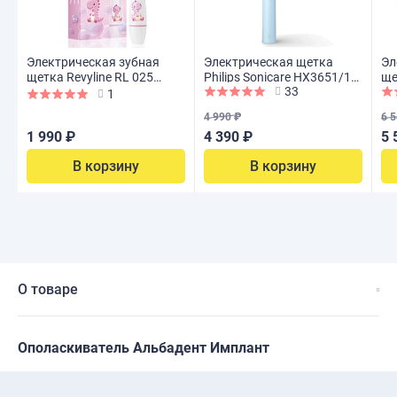
Электрическая зубная
Электрическая щетка
Эл
щетка Revyline RL 025
Philips Sonicare HX3651/12
ще
33
Infant, Pink
2100 Series
Cr
1
4 990 ₽
6 5
1 990 ₽
4 390 ₽
5 
В корзину
В корзину
О товаре
Ополаскиватель Альбадент Имплант