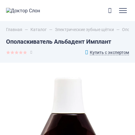
Главная
—
Каталог
—
Электрические зубные щётки
—
Опола
Ополаскиватель Альбадент Имплант
Купить с экспертом