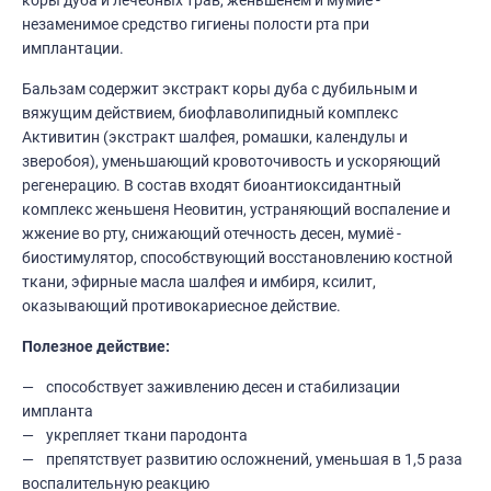
коры дуба и лечебных трав, женьшенем и мумиё -
незаменимое средство гигиены полости рта при
имплантации.
Бальзам содержит экстракт коры дуба с дубильным и
вяжущим действием, биофлаволипидный комплекс
Активитин (экстракт шалфея, ромашки, календулы и
зверобоя), уменьшающий кровоточивость и ускоряющий
регенерацию. В состав входят биоантиоксидантный
комплекс женьшеня Неовитин, устраняющий воспаление и
жжение во рту, снижающий отечность десен, мумиё -
биостимулятор, способствующий восстановлению костной
ткани, эфирные масла шалфея и имбиря, ксилит,
оказывающий противокариесное действие.
Полезное действие:
способствует заживлению десен и стабилизации
импланта
укрепляет ткани пародонта
препятствует развитию осложнений, уменьшая в 1,5 раза
воспалительную реакцию