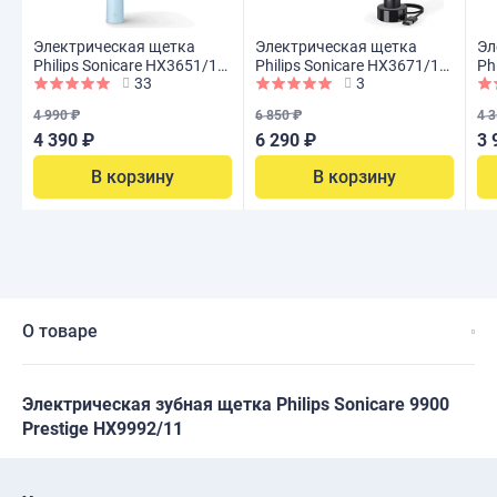
Электрическая щетка
Электрическая щетка
Эл
Philips Sonicare HX3651/12
Philips Sonicare HX3671/14
Ph
33
3
2100 Series
3100 series
11
4 990 ₽
6 850 ₽
4 3
4 390 ₽
6 290 ₽
3 
В корзину
В корзину
О товаре
Электрическая зубная щетка Philips Sonicare 9900
Prestige HX9992/11