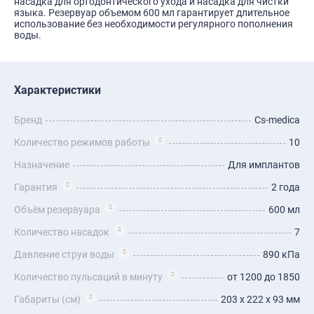
насадка для ортодонтического ухода и насадка для чистки
языка. Резервуар объемом 600 мл гарантирует длительное
использование без необходимости регулярного пополнения
воды.
Характеристики
Бренд
Cs-medica
Количество режимов работы
10
Назначение
Для имплантов
Гарантия
2 года
Объём резервуара
600 мл
Количество насадок
7
Давление струи воды
890 кПа
Количество пульсаций в минуту
от 1200 до 1850
Габариты (см)
203 х 222 х 93 мм