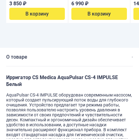
3 850 ₽
6 990 ₽
14
В корзину
В корзину
О товаре
Ирригатор CS Medica AquaPulsar CS-4 IMPULSE
Белый
AquaPulsar CS-4 IMPULSE оборудован современным насосом,
который создает пульсирующий поток воды для глубокого
очищения. Устройство предлагает три режима работы,
позволяя пользователю настроить уровень давления в
зависимости от своих предпочтений и чувствительности
десен. Компактный и эргономичный дизайн обеспечивает
удобство в использовании, а доступные насадки
значительно расширяют функционал прибора. В комплект
входят стандартная насадка для гигиенической очистки,