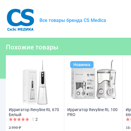
Все товары бренда CS Medica
Похожие товары
Новинка
Ирригатор Revyline RL 670
Ирригатор Revyline RL 100
Ир
Белый
PRO
66
2
3 990 ₽
15