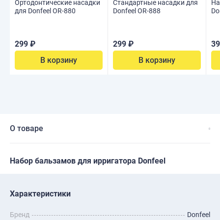
Ортодонтические насадки
Стандартные насадки для
На
для Donfeel OR-880
Donfeel OR-888
Do
299 ₽
299 ₽
39
В корзину
В корзину
О товаре
Набор бальзамов для ирригатора Donfeel
Характеристики
Бренд
Donfeel