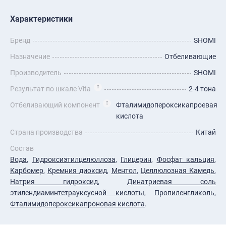
Характеристики
Бренд
SHOMI
Назначение
Отбеливающие
Производитель
SHOMI
Результат по шкале Vita
2-4 тона
Отбеливающий компонент
Фталимидопероксикапроевая
кислота
Страна производства
Китай
Состав
Вода
,
Гидроксиэтилцелюллоза
,
Глицерин
,
Фосфат кальция
,
Карбомер
,
Кремния диоксид
,
Ментол
,
Целлюлозная Камедь
,
Натрия гидроксид
,
Динатриевая соль
этилендиаминтетрауксусной кислоты
,
Пропиленгликоль
,
Фталимидопероксикапроновая кислота
.