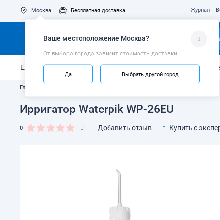
Журнал
В
Москва
Бесплатная доставка
Ваше местоположение
Москва
?
Ка
От выбора города зависит стоимость доставки
Ежедневный уход
Укрепление эмали
Защита от кариес
Да
Выбрать другой город
Главная
Каталог
Ирригаторы
Портативные ирригаторы
Ирригатор Waterpik WP-26EU
Добавить отзыв
Купить с экспе
0