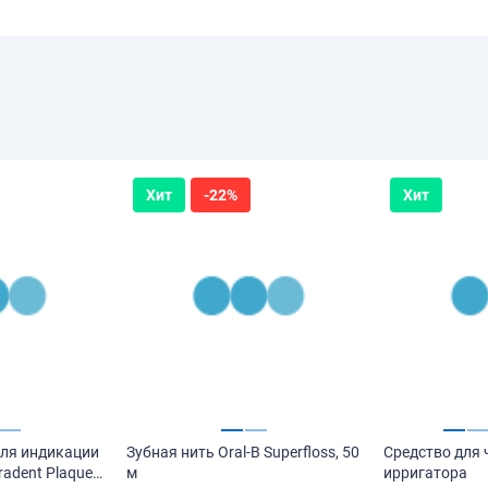
Хит
-22%
Хит
ля индикации
Зубная нить Oral-B Superfloss, 50
Средство для 
radent Plaque
м
ирригатора