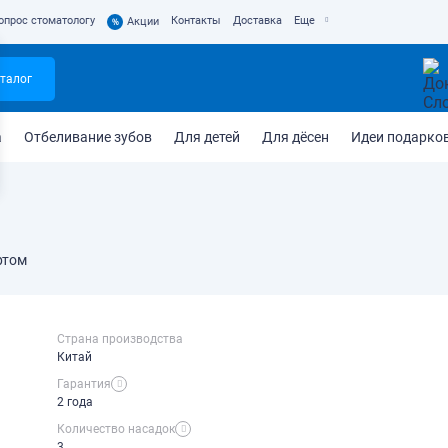
опрос стоматологу
Контакты
Доставка
Еще
%
Акции
талог
а
Отбеливание зубов
Для детей
Для дёсен
Идеи подарко
ртом
Страна производства
Китай
Гарантия
2 года
Количество насадок
3