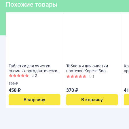
Похожие товары
Таблетки для очистки
Таблетки для очистки
Кр
съемных ортодонтических
протезов Корега Био
пр
2
конструкций КОРЕГА, 30
Формула, 30 шт
не
1
шт
500 ₽
450 ₽
370 ₽
41
В корзину
В корзину