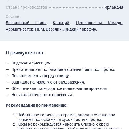
Страна производства
Ирландия
Состав
Бензиловый спирт
,
Кальций
,
Целлюлозная Камедь
,
Ароматизатор
,
ПВМ
,
Вазелин
,
Жидкий парафин
.
Преимущества:
Надежная фиксация.
Предотвращает попадание частичек пищи под протез.
Позволяет есть твердую пищу.
Защищает слизистую от раздражения.
Обеспечивает комфортное пользование протезом.
Носик для точечного нанесения.
Рекомендации по применению:
Небольшое количество крема наносят точечно или
тонкими полосками на сухой чистый протез.
Крем не рекомендуется наносить близко к краю
протеза, после нанесения необходимо вставить протез