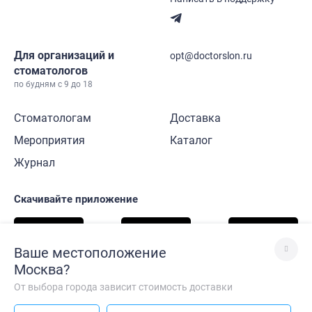
Для организаций и
opt@doctorslon.ru
стоматологов
по будням с 9 до 18
Стоматологам
Доставка
Мероприятия
Каталог
Журнал
Скачивайте приложение
Ваше местоположение
Москва
?
Подписывайтесь на нас
От выбора города зависит стоимость доставки