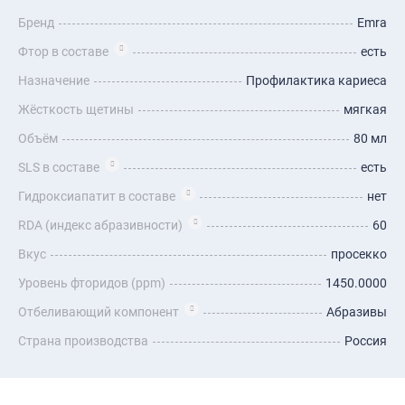
Бренд
Emra
Фтор в составе
есть
Назначение
Профилактика кариеса
Жёсткость щетины
мягкая
Объём
80 мл
SLS в составе
есть
Гидроксиапатит в составе
нет
RDA (индекс абразивности)
60
Вкус
просекко
Уровень фторидов (ppm)
1450.0000
Отбеливающий компонент
Абразивы
Страна производства
Россия