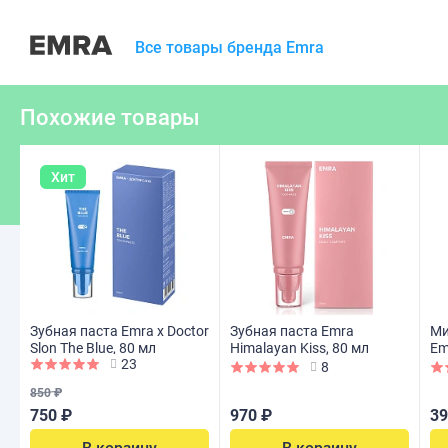
Все товары бренда Emra
Похожие товары
Хит
Зубная паста Emra x Doctor
Зубная паста Emra
Ми
Slon The Blue, 80 мл
Himalayan Kiss, 80 мл
Em
23
8
850 ₽
750 ₽
970 ₽
39