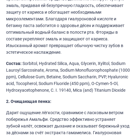
эмаль, придавая ей безупречную гладкость, обеспечивает
защиту от кариеса и обогащает необходимыми
микроэлементами. Благодаря гиалуроновой кислоте и
бетаину паста заботится о здоровье дёсен и поддерживает
оптимальный водный баланс в полости рта. Фториды в
составе укрепляют эмаль и защищают от кариеса.
Изысканный аромат превращает обычную чистку зубов в
эстетическое наслаждение.
Состав:
Sorbitol, Hydrated Silica, Aqua, Glycerin, Xylitol, Sodium
Lauroyl Sarcosinate, Aroma, Sodium Monofluorophosphate (1000
ppm), Cellulose Gum, Betaine, Sodium Saccharin, PVP, Hyaluronic
acid, Tocopherol, Sodium Fluoride (450 ppm), O-Cymen-5-Ol,
Hydroxyacetophenone, C. I. 19140, Mica (and) Titanium Dioxide
2. Очищающая пенка:
Дарит ощущение лёгкости, сравнимое с ласковым ветром
побережья Амальфи. Средство эффективно устраняет
зубной налёт, освежает дыхание и оказывает бережный уход
за дёснами за счёт экстракта гамамелиса. Гиалуроновая