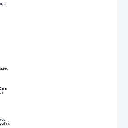
лет.
ации.
бы в
ся
тор,
осфат,