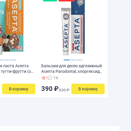
я паста Асепта
Бальзам для десен адгезивный
 тутти-фрутти (от
Асепта Parodontal, хлоргексидин
 мл
0,1% 10 гр
16
5
390 ₽
В корзину
В корзину
530 ₽