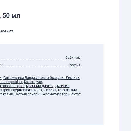
, 50 мл
десны от
бабл-гам
ва
Россия
ь
,
Гамамелиса Вирджинского Экстракт Листьев
,
я пирофосфат
,
Календула
,
люлоза натрия
,
Кремния диоксид
,
Ксилит
,
атрия лаурилсаркозинат
,
Сорбит
,
Тетракалия
т калия
,
Натрия сахарин
,
Ароматизатор
,
Лактат