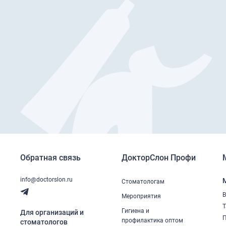
Обратная связь
ДокторСлон Профи
info@doctorslon.ru
Стоматологам
В
Мероприятия
Т
Гигиена и
Для организаций и
П
профилактика оптом
стоматологов