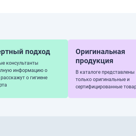
ертный подход
Оригинальная
продукция
ые консультанты
олную информацию о
В каталоге представлены
 расскажут о гигиене
только оригинальные и
рта
сертифицированные това