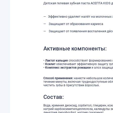
Детская гелевая зубная паста АСЕПТА KIDS 
Эффективно удаляет налёт на молочных 
Защищает от образования кариеса
Защищает от появления воспаления дёс
Активные компоненты:
•
Лактат кальция
способствует формированию к
•
Ксилит
обеспечивает эффективную защиту зуб
•
Комплекс экстрактов ромашки
и алоэ защища
Способ применения:
нанести небольшое количе
течение минуты, включая труднодоступные обл
чистить зубы в присутствии взрослых.
Состав:
Вода, кремния диоксид, сорбитол, глицерин, кс
натрий карбоксиметилцеллюлоза, календулы экс
динатрия пирофосфат, натрия сахаринат.