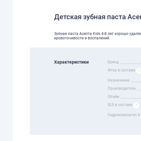
Детская зубная паста Асеп
Зубная паста Асепта Kids 4-8 лет хорошо удал
кровоточивости и воспалений.
Характеристики
Бренд
Фтор в составе
Назначение
Производитель
Объём
SLS в составе
Гидроксиапатит в