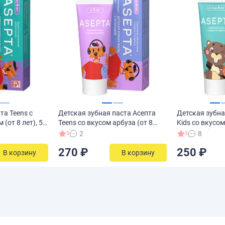
та Teens с
Детская зубная паста Асепта
Детская зубна
(от 8 лет), 50
Teens со вкусом арбуза (от 8
Kids со вкусом
лет), 50 мл
4 до 8 лет), 50
2
8
5
5
270 ₽
250 ₽
В корзину
В корзину