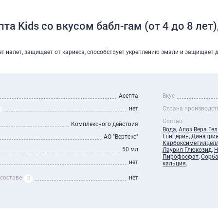
та Kids со вкусом бабл-гам (от 4 до 8 лет)
яет налет, защищает от кариеса, способствует укреплению эмали и защищает 
Асепта
Вкус
нет
Страна производст
Состав
Комплексного действия
Вода
,
Алоэ Вера Гел
Глицерин
,
Динатри
АО "Вертекс"
Карбоксиметилцел
50 мл
Лаурил Глюкозид
,
Н
Пирофосфат
,
Сорба
нет
кальция
.
 составе
нет