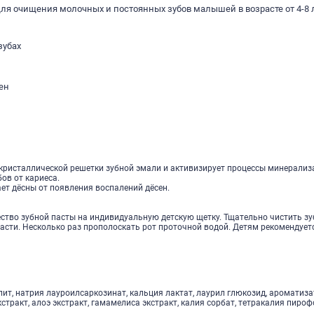
для очищения молочных и постоянных зубов малышей в возрасте от 4-8 
зубах
ен
ристаллической решетки зубной эмали и активизирует процессы минерализ
ов от кариеса.
ет дёсны от появления воспалений дёсен.
ство зубной пасты на индивидуальную детскую щетку. Тщательно чистить зу
асти. Несколько раз прополоскать рот проточной водой. Детям рекомендует
илит, натрия лауроилсаркозинат, кальция лактат, лаурил глюкозид, ароматиза
тракт, алоэ экстракт, гамамелиса экстракт, калия сорбат, тетракалия пироф