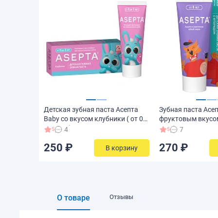
Детская зубная паста Асепта
Зубная паста Асеп
Baby со вкусом клубники ( от 0
фруктовым вкусом 
до 3 лет), 50 мл
мл
4
7
5
5
250 ₽
270 ₽
В корзину
О товаре
Отзывы