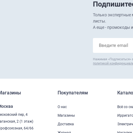
Подпишитес
Только экспертные м
листы.
А еще - промокоды и
Нажимая «Подписаться» 
политикой конфиденциал
Магазины
Покупателям
Катало
Москва
О нас
Всё со с
есковский пер, 4
Магазины
Ирригат
аганская, 2 (1 этаж)
Доставка
Электрич
рофсоюзная, 64/66
Журнал
Насадки 