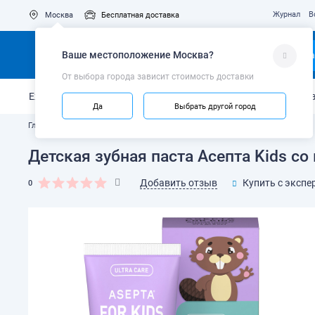
Журнал
В
Москва
Бесплатная доставка
Ваше местоположение
Москва
?
Ка
От выбора города зависит стоимость доставки
Ежедневный уход
Укрепление эмали
Защита от кариес
Да
Выбрать другой город
Главная
Каталог
Зубные пасты и гели
Детская зубная паста Асепта Kids со 
Добавить отзыв
Купить с экспе
0