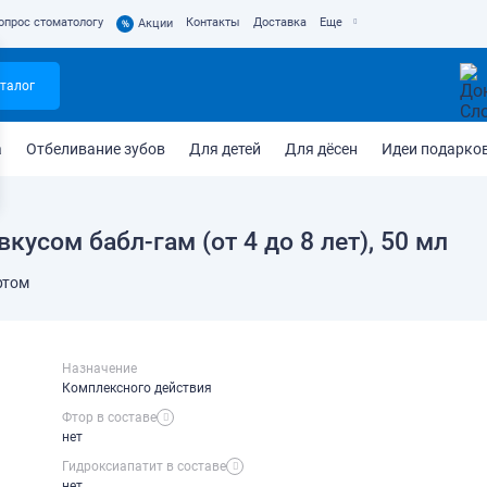
опрос стоматологу
Контакты
Доставка
Еще
%
Акции
талог
а
Отбеливание зубов
Для детей
Для дёсен
Идеи подарко
вкусом бабл-гам (от 4 до 8 лет), 50 мл
ртом
Назначение
Комплексного действия
Фтор в составе
нет
Гидроксиапатит в составе
нет