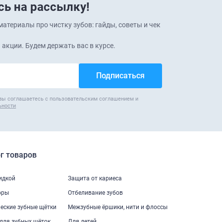
ь на рассылку!
атериалы про чистку зубов: гайды, советы и чек
 акции. Будем держать вас в курсе.
вы соглашаетесь с пользовательским соглашением и
ьности
г товаров
кидкой
Защита от кариеса
оры
Отбеливание зубов
еские зубные щётки
Межзубные ёршики, нити и флоссы
для зубных щёток
Для детей