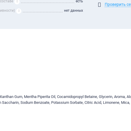
 составе
есть
Проверить с
зивности)
нет данных
e, Xanthan Gum, Mentha Piperita Oil, Cocamidopropyl Betaine, Glycerin, Aroma, Al
 Saccharin, Sodium Benzoate, Potassium Sorbate, Citric Acid, Limonene, Mica,