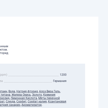
ванным
ктом.
фторид
(ppm)
1200
ва
Германия
етаин
,
Вода
,
Натрия фторид
,
Алоэ Вера Гель
,
 титана
,
Железа Окись
,
Золото
,
Кремния
юкозид
,
Лимонная Кислота
,
Мяты перечной
оат
,
Слюда
,
Сорбит
,
Сорбат калия
,
Ксантановая
атрия сахарин
,
Ароматизатор
.