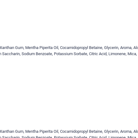
e, Xanthan Gum, Mentha Piperita Oil, Cocamidopropyl Betaine, Glycerin, Aroma, Al
 Saccharin, Sodium Benzoate, Potassium Sorbate, Citric Acid, Limonene, Mica,
e, Xanthan Gum, Mentha Piperita Oil, Cocamidopropyl Betaine, Glycerin, Aroma, Al
 Saccharin, Sodium Benzoate, Potassium Sorbate, Citric Acid, Limonene, Mica,