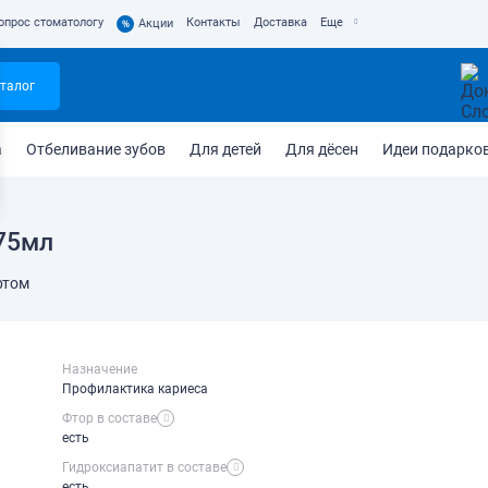
опрос стоматологу
Контакты
Доставка
Еще
%
Акции
талог
а
Отбеливание зубов
Для детей
Для дёсен
Идеи подарко
 75мл
ртом
Назначение
Профилактика кариеса
Фтор в составе
есть
Гидроксиапатит в составе
есть