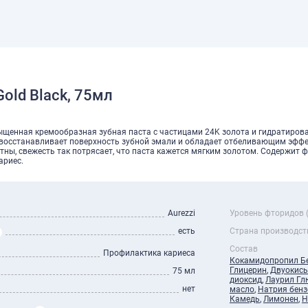
Gold Black, 75мл
асыщенная кремообразная зубная паста с частицами 24K золота и гидратиро
 восстанавливает поверхность зубной эмали и обладает отбеливающим эффе
ны, свежесть так потрясает, что паста кажется мягким золотом. Содержит 
ариес.
Aurezzi
Уровень фторидов 
есть
Страна производст
Состав
Профилактика кариеса
Кокамидопропил Б
Глицерин
,
Двуокись
75 мл
диоксид
,
Лаурил Гл
нет
масло
,
Натрия бенз
Камедь
,
Лимонен
,
Н