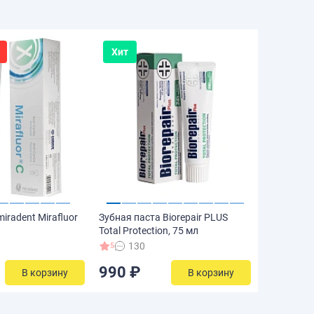
Хит
iradent Mirafluor
Зубная паста Biorepair PLUS
Total Protection, 75 мл
130
5
990 ₽
В корзину
В корзину
₽