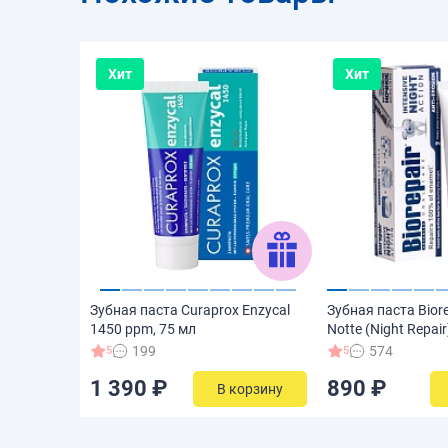
Хит
Хит
Зубная паста Curaprox Enzycal
Зубная паста Biore
1450 ppm, 75 мл
Notte (Night Repair
199
574
5
5
1 390 ₽
890 ₽
В корзину