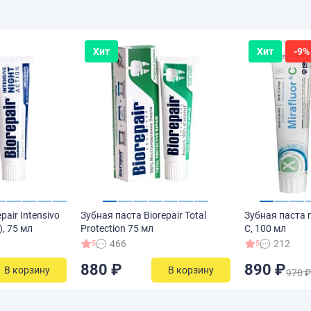
Хит
Хит
-9%
pair Intensivo
Зубная паста Biorepair Total
Зубная паста m
), 75 мл
Protection 75 мл
C, 100 мл
466
212
5
5
880 ₽
890 ₽
В корзину
В корзину
970 