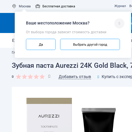
Журнал
В
Москва
Бесплатная доставка
Ваше местоположение
Москва
?
Ка
От выбора города зависит стоимость доставки
Ежедневный уход
Укрепление эмали
Защита от кариес
Да
Выбрать другой город
Главная
Каталог
Зубные пасты и гели
Зубная паста Aurezzi 24K Gold Black,
Добавить отзыв
Купить с экспе
0