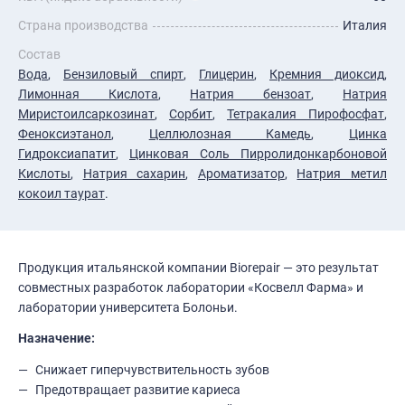
Страна производства
Италия
Состав
Вода
,
Бензиловый спирт
,
Глицерин
,
Кремния диоксид
,
Лимонная Кислота
,
Натрия бензоат
,
Натрия
Миристоилсаркозинат
,
Сорбит
,
Тетракалия Пирофосфат
,
Феноксиэтанол
,
Целлюлозная Камедь
,
Цинка
Гидроксиапатит
,
Цинковая Соль Пирролидонкарбоновой
Кислоты
,
Натрия сахарин
,
Ароматизатор
,
Натрия метил
кокоил таурат
.
Продукция итальянской компании Biorepair — это результат
совместных разработок лаборатории «Косвелл Фарма» и
лаборатории университета Болоньи.
Назначение:
Снижает гиперчувствительность зубов
Предотвращает развитие кариеса