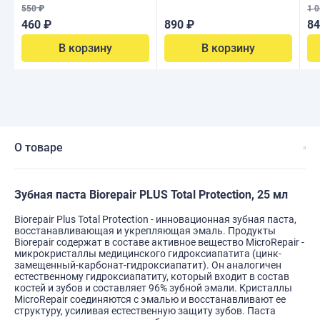
550 ₽
1 0
460 ₽
890 ₽
84
В корзину
В корзину
О товаре
Зубная паста Biorepair PLUS Total Protection, 25 мл
Biorepair Plus Total Protection - инновационная зубная паста,
восстанавливающая и укрепляющая эмаль. Продукты
Biorepair содержат в составе активное вещество MicroRepair -
микрокристаллы медицинского гидроксиапатита (цинк-
замещенный-карбонат-гидроксиапатит). Он аналогичен
естественному гидроксиапатиту, который входит в состав
костей и зубов и составляет 96% зубной эмали. Кристаллы
MicroRepair соединяются с эмалью и восстанавливают ее
структуру, усиливая естественную защиту зубов. Паста