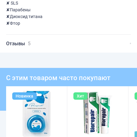
✘ SLS
✘Парабены
✘Диоксид титана
✘Фтор
Отзывы
5
С этим товаром часто покупают
Новинка
Хит