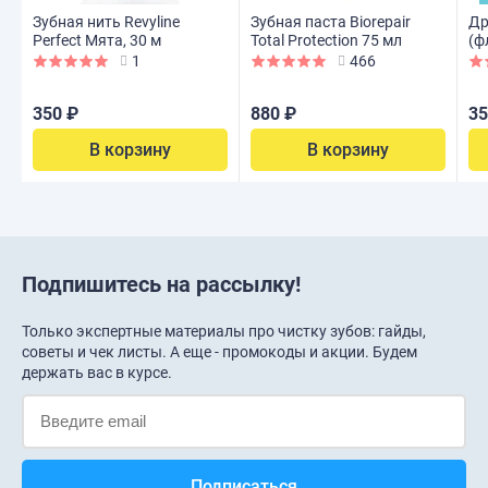
Зубная нить Revyline
Зубная паста Biorepair
Др
Perfect Мята, 30 м
Total Protection 75 мл
(ф
1
466
350 ₽
880 ₽
35
В корзину
В корзину
Подпишитесь на рассылку!
Только экспертные материалы про чистку зубов: гайды,
советы и чек листы. А еще - промокоды и акции. Будем
держать вас в курсе.