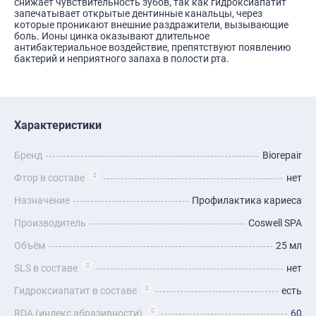
снижает чувствительность зубов, так как гидроксиапатит
запечатывает открытые дентинные канальцы, через
которые проникают внешние раздражители, вызывающие
боль. Ионы цинка оказывают длительное
антибактериальное воздействие, препятствуют появлению
бактерий и неприятного запаха в полости рта.
Характеристики
Бренд
Biorepair
Фтор в составе
нет
Назначение
Профилактика кариеса
Производитель
Coswell SPA
Объём
25 мл
SLS в составе
нет
Гидроксиапатит в составе
есть
RDA (индекс абразивности)
60