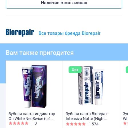
Наличие в магазинах
Все товары бренда Biorepair
Вам также пригодится
Хит
Зубная паста-индикатор
Зубная паста Biorepair
Зу
On White NeoSwipe (с 6
Intensivo Notte (Night
Wh
3
лет), 30 мл
Repair), 75 мл
574