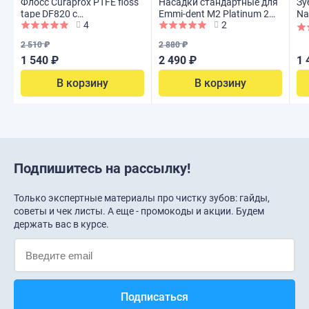
Флосс Curaprox PTFE floss
Насадки стандартные для
Зу
tape DF820 с
Emmi-dent M2 Platinum 2
Na
4
2
хлоргексидином, 35 м
шт.
ул
мл
2 510 ₽
2 880 ₽
1 540 ₽
2 490 ₽
1 
В корзину
В корзину
Подпишитесь на рассылку!
Только экспертные материалы про чистку зубов: гайды,
советы и чек листы. А еще - промокоды и акции. Будем
держать вас в курсе.