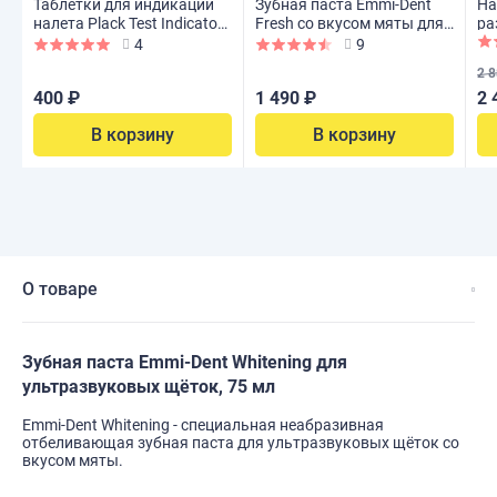
Таблетки для индикации
Зубная паста Emmi-Dent
На
налета Plack Test Indicator
Fresh со вкусом мяты для
ра
Tabs, зеркало + 5 шт.
ультразвуковых щёток, 75
шт
4
9
мл
2 8
400 ₽
1 490 ₽
2 
В корзину
В корзину
О товаре
Зубная паста Emmi-Dent Whitening для
ультразвуковых щёток, 75 мл
Emmi-Dent Whitening - специальная неабразивная
отбеливающая зубная паста для ультразвуковых щёток со
вкусом мяты.