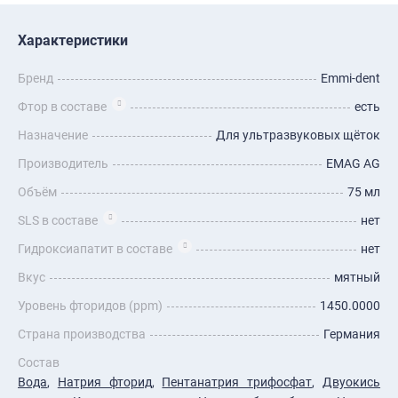
Характеристики
Бренд
Emmi-dent
Фтор в составе
есть
Назначение
Для ультразвуковых щёток
Производитель
EMAG AG
Объём
75 мл
SLS в составе
нет
Гидроксиапатит в составе
нет
Вкус
мятный
Уровень фторидов (ppm)
1450.0000
Страна производства
Германия
Состав
Вода
,
Натрия фторид
,
Пентанатрия трифосфат
,
Двуокись