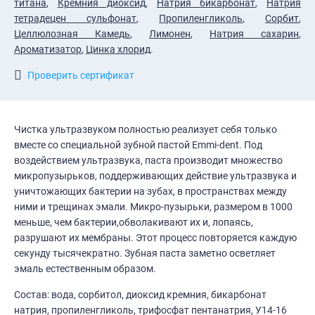
титана
,
Кремния диоксид
,
Натрия бикарбонат
,
Натрия
тетрадецен сульфонат
,
Пропиленгликоль
,
Сорбит
,
Целлюлозная Камедь
,
Лимонен
,
Натрия сахарин
,
Ароматизатор
,
Цинка хлорид
.
Проверить сертификат
Чистка ультразвуком полностью реализует себя только
вместе со специальной зубной пастой Emmi-dent. Под
воздействием ультразвука, паста производит множество
микропузырьков, поддерживающих действие ультразвука и
уничтожающих бактерии на зубах, в пространствах между
ними и трещинах эмали. Микро-пузырьки, размером в 1000
меньше, чем бактерии,обволакивают их и, лопаясь,
разрушают их мембраны. Этот процесс повторяется каждую
секунду тысячекратно. Зубная паста заметно осветляет
эмаль естественным образом.
Состав: вода, сорбитол, диоксид кремния, бикарбонат
натрия, пропиленгликоль, трифосфат пентанатрия, У14-16