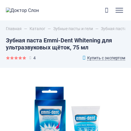
Главная
—
Каталог
—
Зубные пасты и гели
—
Зубная паста E
Зубная паста Emmi-Dent Whitening для
ультразвуковых щёток, 75 мл
Купить с экспертом
4