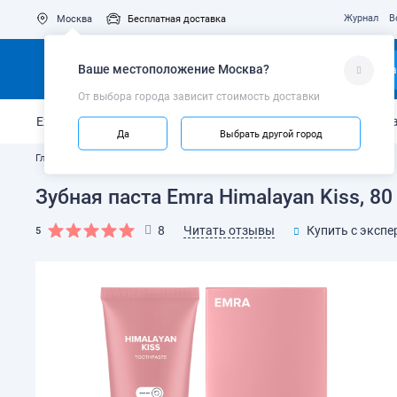
Журнал
В
Москва
Бесплатная доставка
Ваше местоположение
Москва
?
Ка
От выбора города зависит стоимость доставки
Ежедневный уход
Укрепление эмали
Защита от кариес
Да
Выбрать другой город
Главная
Каталог
Зубные пасты и гели
Зубная паста Emra Himalayan Kiss, 80
Читать отзывы
8
Купить с экспе
5