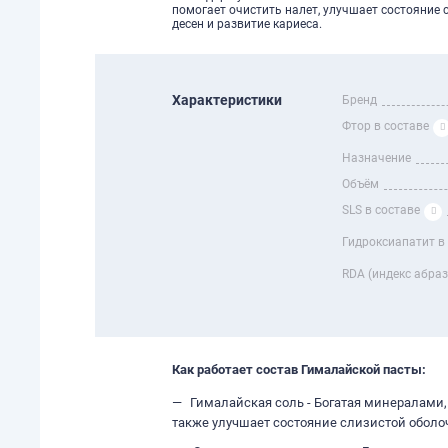
помогает очистить налет, улучшает состояние 
десен и развитие кариеса.
Характеристики
Бренд
Фтор в составе
Назначение
Объём
SLS в составе
Гидроксиапатит в
RDA (индекс абра
Как работает состав Гималайской пасты:
Гималайская соль - Богатая минералами,
также улучшает состояние слизистой оболоч