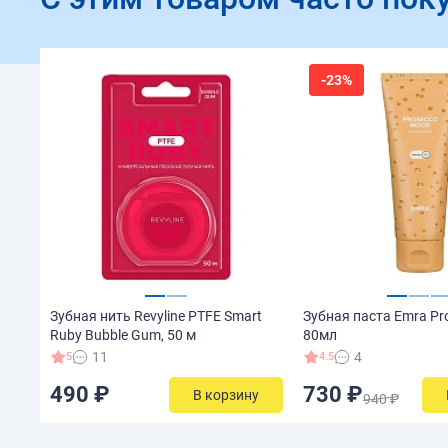
-23%
Зубная нить Revyline PTFE Smart
Зубная паста Emra Pr
Ruby Bubble Gum, 50 м
80мл
11
4
5
4.5
490 ₽
730 ₽
В корзину
940 ₽