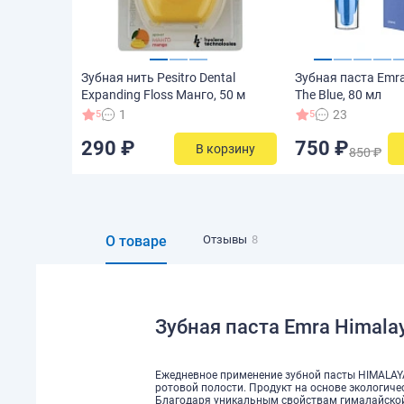
Зубная нить Pesitro Dental
Зубная паста Emra
Expanding Floss Манго, 50 м
The Blue, 80 мл
1
23
5
5
290 ₽
750 ₽
В корзину
850 ₽
О товаре
Отзывы
8
Зубная паста Emra Himalay
Ежедневное применение зубной пасты HIMALA
ротовой полости. Продукт на основе экологич
Благодаря уникальным свойствам гималайской 