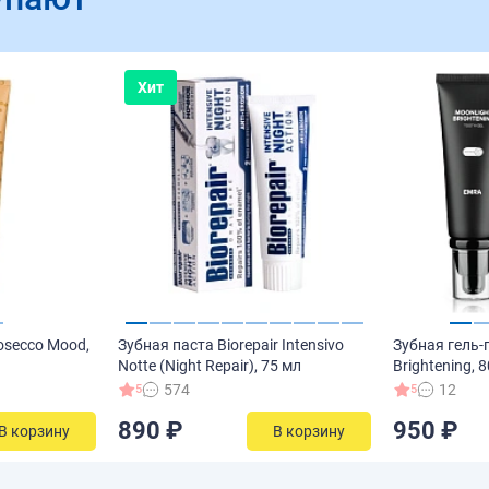
Хит
osecco Mood,
Зубная паста Biorepair Intensivo
Зубная гель-
Notte (Night Repair), 75 мл
Brightening, 
574
12
5
5
890 ₽
950 ₽
В корзину
В корзину