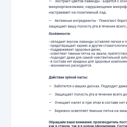
Экстракт цветов лаванды - Борется с ос
микроорганизмами, нарушающими микрофлор
настраивает на позитивный лад.
Активные ингредиенты - Помогают борот
защищает вашу полость рта в течение всего 
Особенности:
- обладает вкусом лаванды оставляя легкое и 
- предотвращает кариес и другие стоматологич
- поддерживает здоровье десен;
- осветляет темные пятна на эмали, препятству
- подходит даже для самой чувствительной зуб
- в составе нет вредных для здоровья компонен
- экономично расходуется.
Действие зубной пасты:
Заботится о ваших деснах. Подходит даж
Защищает полость рта в течение всего д
Очищает налет и при этом в составе нет
Бережно осветляет темные пятна на эма
Обращаем ваше внимание: производитель посте
как в старом, так и в новом оформлении. Сост