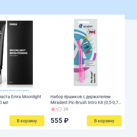
паста Emra Moonlight
Набор ёршиков с держателем
80 мл
Miradent Pic-Brush Intro Kit (0,5-0,7
мм), 4 шт
29
4
555 ₽
В корзину
В корзину