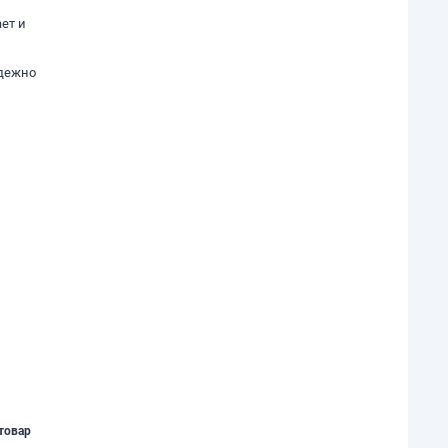
ет и
адежно
товар