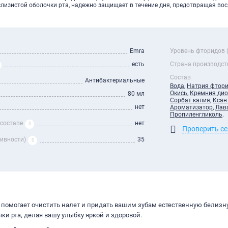
слизистой оболочки рта, надежно защищает в течение дня, предотвращая во
Emra
Уровень фторидов 
есть
Страна производст
Состав
Антибактериальные
Вода
,
Натрия фтор
Окись
,
Кремния дио
80 мл
Сорбат калия
,
Ксан
нет
Ароматизатор
,
Лав
Пропиленгликоль
.
 составе
нет
Проверить с
зивности)
35
 помогает очистить налет и придать вашим зубам естественную белизну
ки рта, делая вашу улыбку яркой и здоровой.