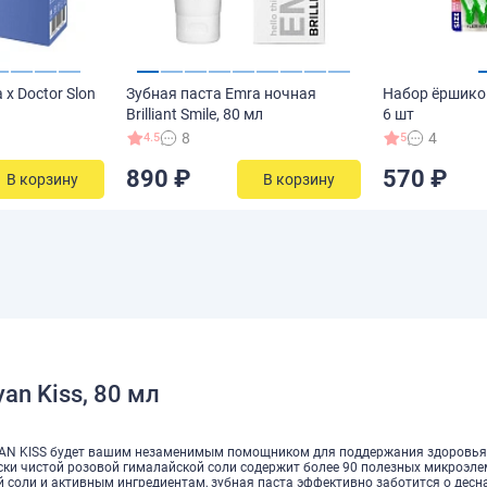
 x Doctor Slon
Зубная паста Emra ночная
Набор ёршиков 
Brilliant Smile, 80 мл
6 шт
8
4
4.5
5
890 ₽
570 ₽
В корзину
В корзину
an Kiss, 80 мл
YAN KISS будет вашим незаменимым помощником для поддержания здоровья
ески чистой розовой гималайской соли содержит более 90 полезных микроэле
соли и активным ингредиентам, зубная паста эффективно заботится о десна