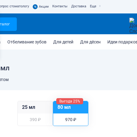
опрос стоматологу
Контакты
Доставка
Еще
%
Акции
талог
а
Отбеливание зубов
Для детей
Для дёсен
Идеи подарко
 мл
ртом
Выгода 25%
25 мл
80 мл
390 ₽
970 ₽