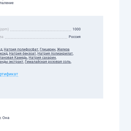
спаление
(ppm)
1000
ва
Россия
ид
,
Натрия полифосфат
,
Глицерин
,
Железа
ксид
,
Натрия бензоат
,
Натрия полиакрилат
,
тановая Камедь
,
Натрия сахарин
,
анды экстракт
,
Гималайская розовая соль
,
ертификат
. Она