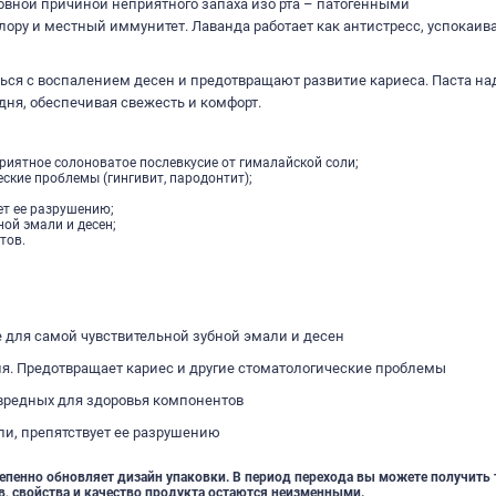
новной причиной неприятного запаха изо рта – патогенными
у и местный иммунитет. Лаванда работает как антистресс, успокаива
ься с воспалением десен и предотвращают развитие кариеса. Паста н
дня, обеспечивая свежесть и комфорт.
приятное солоноватое послевкусие от гималайской соли;
еские проблемы (гингивит, пародонтит);
ет ее разрушению;
ной эмали и десен;
тов.
е для самой чувствительной зубной эмали и десен
ня. Предотвращает кариес и другие стоматологические проблемы
 вредных для здоровья компонентов
ли, препятствует ее разрушению
пенно обновляет дизайн упаковки. В период перехода вы можете получить 
ав, свойства и качество продукта остаются неизменными.