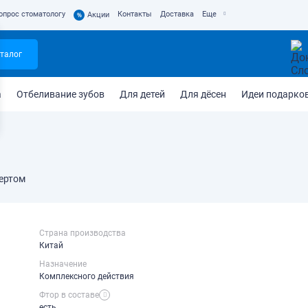
опрос стоматологу
Контакты
Доставка
Еще
%
Акции
талог
а
Отбеливание зубов
Для детей
Для дёсен
Идеи подарко
пертом
Страна производства
Китай
Назначение
Комплексного действия
Фтор в составе
есть