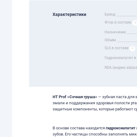
Характеристики
Бренд
Фтор в составе
Назначение
Объём
SLS в составе
Гидроксиапатит в
RDA (индекс абра
HT Prof «Сочная груша»
— зубная паста для 
эмали и поддержания здоровья полости рт
защитные компоненты, которые работают ср
В основе состава находится
гидроксиапатит 
зубов. Его частицы способны заполнять ми