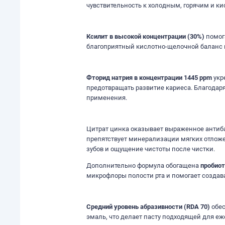
чувствительность к холодным, горячим и к
Ксилит в высокой концентрации (30%)
помог
благоприятный кислотно-щелочной баланс в
Фторид натрия в концентрации 1445 ppm
укр
предотвращать развитие кариеса. Благодар
применения.
Цитрат цинка оказывает выраженное антиба
препятствует минерализации мягких отложе
зубов и ощущение чистоты после чистки.
Дополнительно формула обогащена
пробиот
микрофлоры полости рта и помогает создава
Средний уровень абразивности (RDA 70)
обес
эмаль, что делает пасту подходящей для е