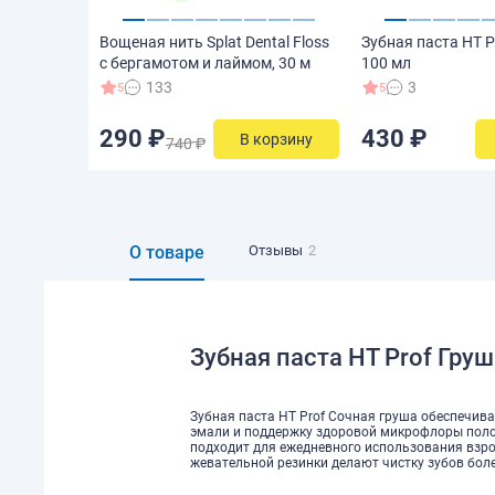
Вощеная нить Splat Dental Floss
Зубная паста HT P
с бергамотом и лаймом, 30 м
100 мл
133
3
5
5
290 ₽
430 ₽
В корзину
740 ₽
О товаре
Отзывы
2
Зубная паста HT Prof Груш
Зубная паста HT Prof Сочная груша обеспечива
эмали и поддержку здоровой микрофлоры полос
подходит для ежедневного использования взрос
жевательной резинки делают чистку зубов бол