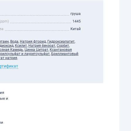
груша
(ppm)
1445
ва
Китай
етаин
,
Вода
,
Натрия фторид
,
Гидроксиапатит
,
диоксид
,
Ксилит
,
Натрия бензоат
,
Сорбит
,
озная Камедь
,
Цинка Цитрат
,
Ксантановая
урилсульфат и лауретсульфат
,
Бриллиантовый
ат натрия
.
ертификат
ния
ные и
ли