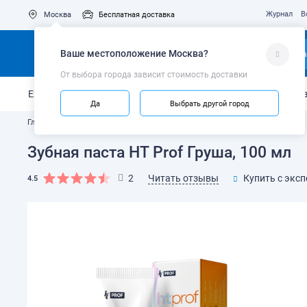
Журнал
В
Москва
Бесплатная доставка
Ваше местоположение
Москва
?
Ка
От выбора города зависит стоимость доставки
Ежедневный уход
Укрепление эмали
Защита от кариес
Да
Выбрать другой город
Главная
Каталог
Зубные пасты и гели
Зубная паста HT Prof Груша, 100 мл
Читать отзывы
2
Купить с экс
4.5