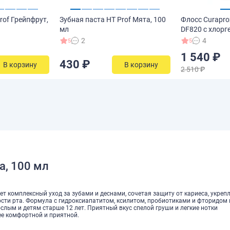
rof Грейпфрут,
Зубная паста HT Prof Мята, 100
Флосс Curaprox
мл
DF820 с хлорг
2
4
5
5
1 540 ₽
430 ₽
В корзину
В корзину
2 510 ₽
а, 100 мл
ет комплексный уход за зубами и деснами, сочетая защиту от кариеса, укреп
ти рта. Формула с гидроксиапатитом, ксилитом, пробиотиками и фторидом
лым и детям старше 12 лет. Приятный вкус спелой груши и легкие нотки
ее комфортной и приятной.