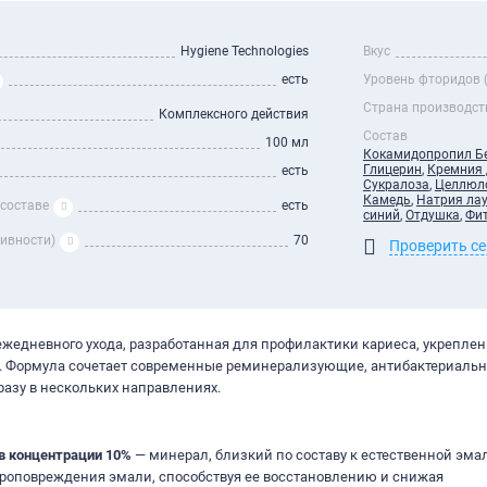
Hygiene Technologies
Вкус
есть
Уровень фторидов 
Страна производст
Комплексного действия
Состав
100 мл
Кокамидопропил Б
Глицерин
,
Кремния 
есть
Сукралоза
,
Целлюл
Камедь
,
Натрия ла
 составе
есть
синий
,
Отдушка
,
Фит
зивности)
70
Проверить с
ежедневного ухода, разработанная для профилактики кариеса, укрепле
а. Формула сочетает современные реминерализующие, антибактериаль
азу в нескольких направлениях.
в концентрации 10%
— минерал, близкий по составу к естественной эма
кроповреждения эмали, способствуя ее восстановлению и снижая