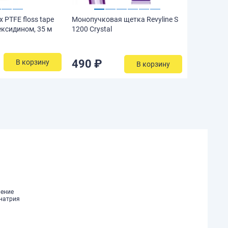
 PTFE floss tape
Монопучковая щетка Revyline S
ексидином, 35 м
1200 Crystal
490 ₽
В корзину
В корзину
ление
 натрия