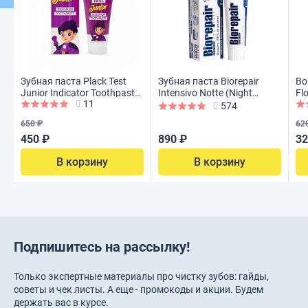
Зубная паста Plack Test
Зубная паста Biorepair
Во
Junior Indicator Toothpaste
Intensivo Notte (Night
Fl
11
(с 3лет), 60 г
Repair), 75 мл
574
650 ₽
62
450 ₽
890 ₽
32
В корзину
В корзину
Подпишитесь на рассылку!
Только экспертные материалы про чистку зубов: гайды,
советы и чек листы. А еще - промокоды и акции. Будем
держать вас в курсе.