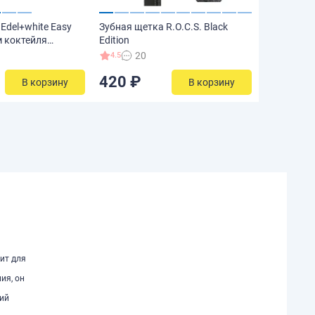
Edel+white Easy
Зубная щетка R.O.C.S. Black
м коктейля
Edition
70м
20
4.5
420 ₽
В корзину
В корзину
₽
дит для
ия, он
щий