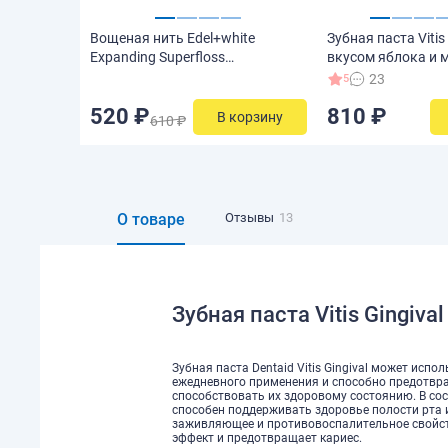
Вощеная нить Edel+white
Зубная паста Vitis
Expanding Superfloss
вкусом яблока и 
расширяющаяся со вкусом
23
5
мяты, 25м
810 ₽
520 ₽
В корзину
610 ₽
О товаре
Отзывы
13
Зубная паста Vitis Gingiva
Зубная паста Dentaid Vitis Gingival может испо
ежедневного применения и способно предотвра
способствовать их здоровому состоянию. В сос
способен поддерживать здоровье полости рта 
заживляющее и противовоспалительное свойст
эффект и предотвращает кариес.