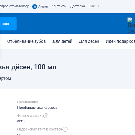
опрос стоматологу
Контакты
Доставка
Еще
%
Акции
талог
а
Отбеливание зубов
Для детей
Для дёсен
Идеи подарко
вья дёсен, 100 мл
ертом
Назначение
Профилактика кариеса
Фтор в составе
есть
Гидроксиапатит в составе
нет