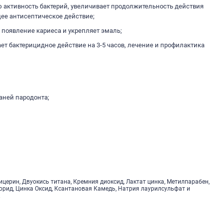
ю активность бактерий, увеличивает продолжительность действия
ее антисептическое действие;
 появление кариеса и укрепляет эмаль;
ет бактерицидное действие на 3-5 часов, лечение и профилактика
аней пародонта;
ицерин, Двуокись титана, Кремния диоксид, Лактат цинка, Метилпарабен,
орид, Цинка Оксид, Ксантановая Камедь, Натрия лаурилсульфат и
.