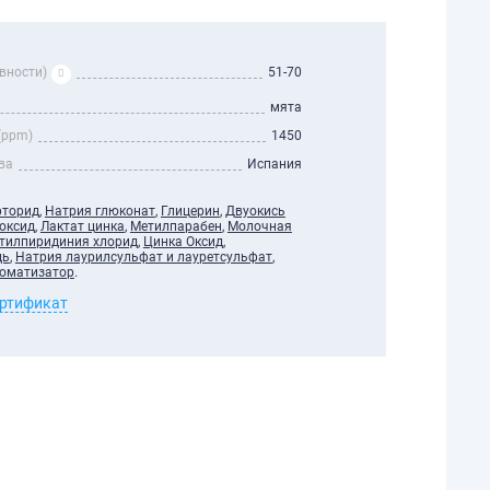
вности)
51-70
мята
(ppm)
1450
ва
Испания
фторид
,
Натрия глюконат
,
Глицерин
,
Двуокись
оксид
,
Лактат цинка
,
Метилпарабен
,
Молочная
тилпиридиния хлорид
,
Цинка Оксид
,
дь
,
Натрия лаурилсульфат и лауретсульфат
,
оматизатор
.
ертификат