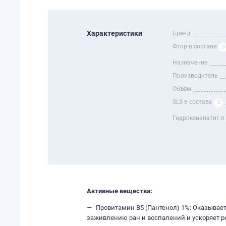
Характеристики
Бренд
Фтор в составе
Назначение
Производитель
Объём
SLS в составе
Гидроксиапатит в
Активные вещества:
Провитамин B5 (Пантенол) 1%: Оказывает
заживлению ран и воспалений и ускоряет р