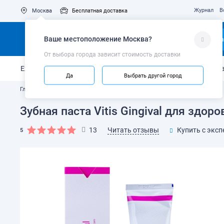
Журнал
В
Москва
Бесплатная доставка
Ваше местоположение
Москва
?
Ка
От выбора города зависит стоимость доставки
Ежедневный уход
Укрепление эмали
Защита от кариес
Да
Выбрать другой город
Главная
Каталог
Зубные пасты и гели
Зубная паста Vitis Gingival для здоро
Читать отзывы
13
Купить с эксп
5