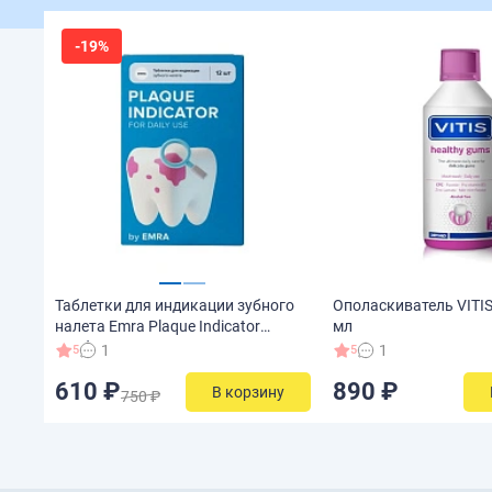
-19%
Таблетки для индикации зубного
Ополаскиватель VITIS 
налета Emra Plaque Indicator
мл
Клубника,12 шт
1
1
5
5
610 ₽
890 ₽
В корзину
750 ₽