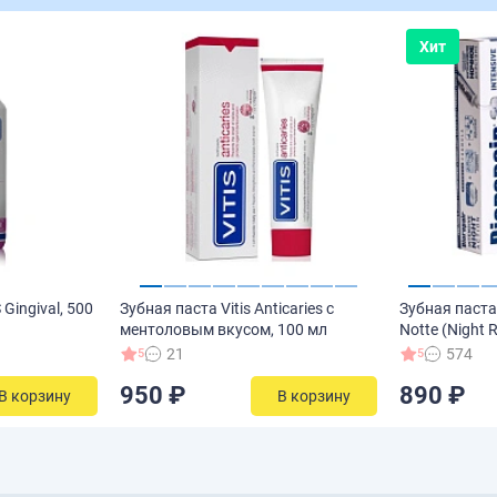
Хит
Gingival, 500
Зубная паста Vitis Anticaries с
Зубная паста 
ментоловым вкусом, 100 мл
Notte (Night R
21
574
5
5
950 ₽
890 ₽
В корзину
В корзину