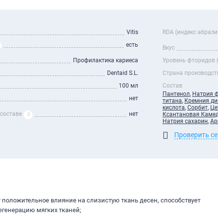
Vitis
RDA (индекс абрази
есть
Вкус
Профилактика кариеса
Уровень фторидов 
Dentaid S.L.
Страна производст
100 мл
Состав
Пантенол
,
Натрия 
нет
титана
,
Кремния ди
кислота
,
Сорбит
,
Це
 составе
нет
Ксантановая Каме
Натрия сахарин
,
Ар
Проверить с
 положительное влияние на слизистую ткань десен, способствует
егенерацию мягких тканей;