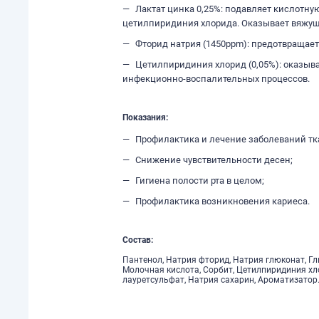
Лактат цинка 0,25%: подавляет кислотну
цетилпиридиния хлорида. Оказывает вяжущ
Фторид натрия (1450ppm): предотвращает
Цетилпиридиния хлорид (0,05%): оказыва
инфекционно-воспалительных процессов.
Показания:
Профилактика и лечение заболеваний тк
Снижение чувствительности десен;
Гигиена полости рта в целом;
Профилактика возникновения кариеса.
Состав:
Пантенол, Натрия фторид, Натрия глюконат, Гл
Молочная кислота, Сорбит, Цетилпиридиния хл
лауретсульфат, Натрия сахарин, Ароматизатор