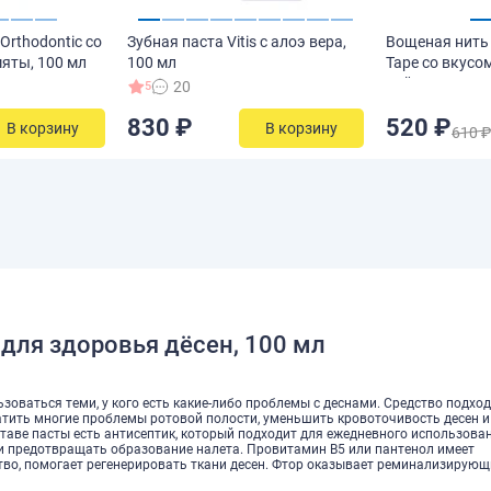
 Orthodontic со
Зубная паста Vitis с алоэ вера,
Вощеная нить 
мяты, 100 мл
100 мл
Tape со вкусо
кайпириньи, 
20
5
830 ₽
520 ₽
В корзину
В корзину
610 
l для здоровья дёсен, 100 мл
льзоваться теми, у кого есть какие-либо проблемы с деснами. Средство подхо
тить многие проблемы ротовой полости, уменьшить кровоточивость десен и
таве пасты есть антисептик, который подходит для ежедневного использован
и предотвращать образование налета. Провитамин В5 или пантенол имеет
во, помогает регенерировать ткани десен. Фтор оказывает реминализирую