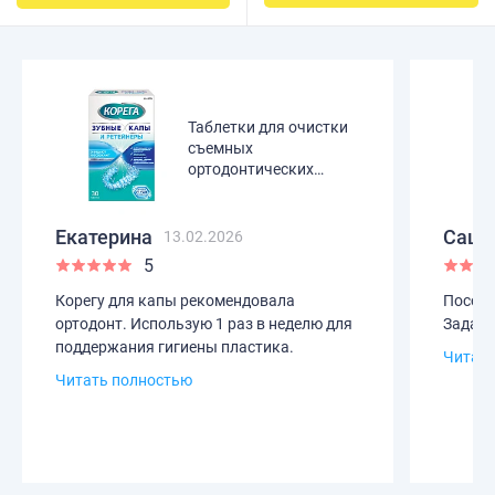
Таблетки для очистки
съемных
ортодонтических
конструкций КОРЕГА,
30 шт
Екатерина
Саша
13.02.2026
5
Корегу для капы рекомендовала
Посове
ортодонт. Использую 1 раз в неделю для
Задачу
поддержания гигиены пластика.
Читать
Читать полностью