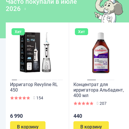
Часто покупали в июле 
2026
Хит
Хит
Ирригатор Revyline RL
Концентрат для
450
ирригатора Альбадент,
400 мл
154
207
6 990
440
В корзину
В корзину