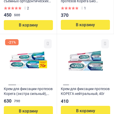
съемных ортодонтических
протезов Корега Био
конструкций КОРЕГА, 30 шт
Формула, 30 шт
2
1
450
370
500
В корзину
В корзину
-21%
Крем для фиксации протезов
Крем для фиксации протезов
Корега (экстра сильный),
КОРЕГА нейтральный, 40г
мятный, 70 гр
630
410
790
В корзину
В корзину