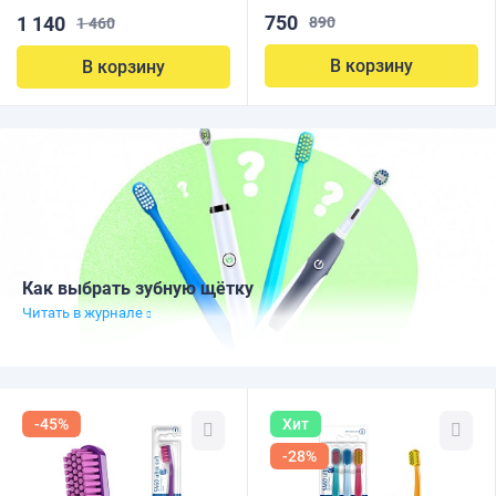
750
1 140
890
1 460
В корзину
В корзину
Как выбрать зубную щётку
Читать в журнале
-45%
Хит
-28%