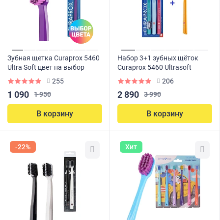
Зубная щетка Curaprox 5460
Набор 3+1 зубных щёток
Ultra Soft цвет на выбор
Curaprox 5460 Ultrasoft
255
206
1 090
2 890
1 950
3 990
В корзину
В корзину
-22%
Хит