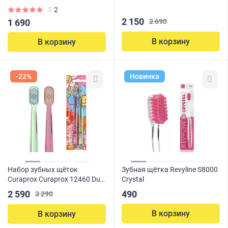
Special Edition 2025, от 4-х лет
2
2 150
1 690
2 690
В корзину
В корзину
-22%
Новинка
Набор зубных щёток
Зубная щётка Revyline S8000
Curaprox Curaprox 12460 Duo
Crystal
Velvet 2025
2 590
490
3 290
В корзину
В корзину