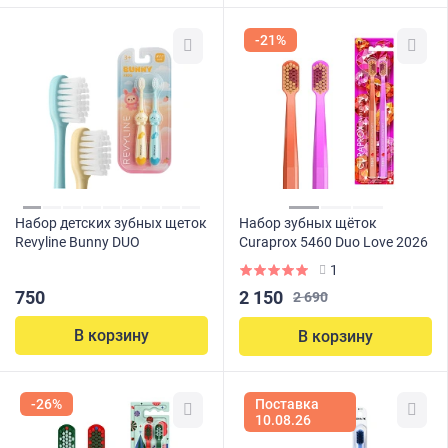
-21%
Набор детских зубных щеток
Набор зубных щёток
Revyline Bunny DUO
Curaprox 5460 Duo Love 2026
1
2 150
750
2 690
В корзину
В корзину
-26%
Поставка
10.08.26