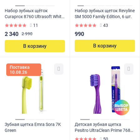
Набор зубных щёток
Набор зубных щеток Revyline
Curaprox 8760 Ultrasoft White
SM 5000 Family Edition, 6 шт.
is Black
11
43
2 340
990
2 990
В корзину
В корзину
Поставка
10.08.26
Зубная щетка Emra Sora 7K
Детская зубная щетка
Green
Pesitro UltraClean Prime 7680
(с 3 лет)
50