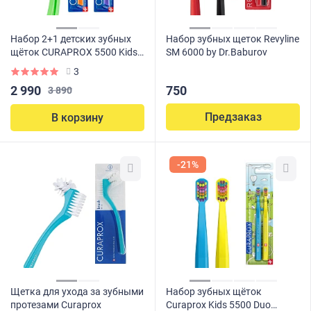
Набор 2+1 детских зубных
Набор зубных щеток Revyline
щёток CURAPROX 5500 Kids
SM 6000 by Dr.Baburov
(с 4 до 12 лет)
3
2 990
750
3 890
Предзаказ
В корзину
-21%
Щетка для ухода за зубными
Набор зубных щёток
протезами Curaprox
Curaprox Kids 5500 Duo