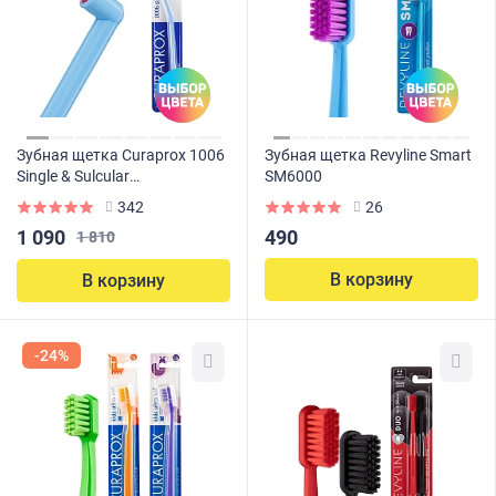
Зубная щетка Curaprox 1006
Зубная щетка Revyline Smart
Single & Sulcular
SM6000
(монопучковая)
342
26
1 090
490
1 810
В корзину
В корзину
-24%