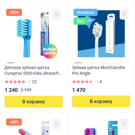
-42%
Новинка
Хит
Детская зубная щетка
Зубная щетка MontCarotte
Curaprox 5500 Kids ultrasoft
Pro Angle
(c 4 до 12 лет)
22
4
1 240
1 470
2 130
В корзину
В корзину
-40%