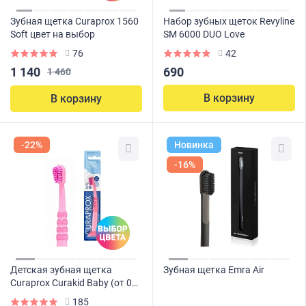
Зубная щетка Curaprox 1560
Набор зубных щеток Revyline
Soft цвет на выбор
SM 6000 DUO Love
76
42
1 140
690
1 460
В корзину
В корзину
-22%
Новинка
-16%
Детская зубная щетка
Зубная щетка Emra Air
Curaprox Curakid Baby (от 0
до 4 лет)
185