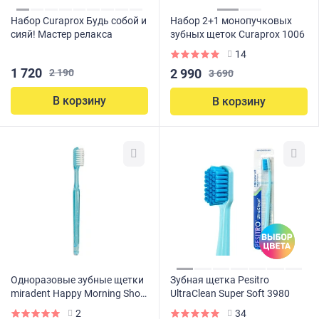
Набор Curaprox Будь собой и
Набор 2+1 монопучковых
сияй! Мастер релакса
зубных щеток Curaprox 1006
14
1 720
2 990
2 190
3 690
В корзину
В корзину
Одноразовые зубные щетки
Зубная щетка Pesitro
miradent Happy Morning Short
UltraClean Super Soft 3980
Head (50 шт.)
2
34