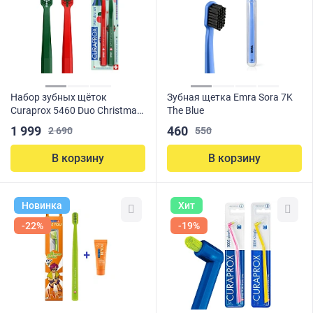
Набор зубных щёток
Зубная щетка Emra Sora 7K
Curaprox 5460 Duo Christmas
The Blue
2025
1 999
460
2 690
550
В корзину
В корзину
Новинка
Хит
-22%
-19%