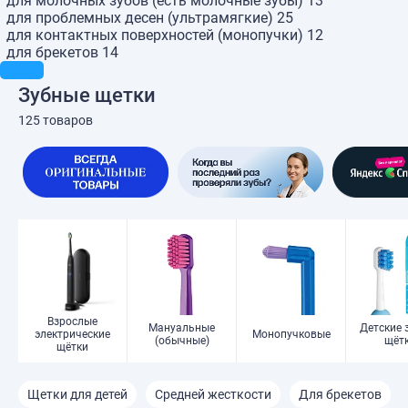
для молочных зубов (есть молочные зубы)
13
для проблемных десен (ультрамягкие)
25
для контактных поверхностей (монопучки)
12
для брекетов
14
Зубные щетки
125 товаров
Взрослые
Мануальные
Детские 
электрические
Монопучковые
(обычные)
щёт
щётки
Щетки для детей
Средней жесткости
Для брекетов