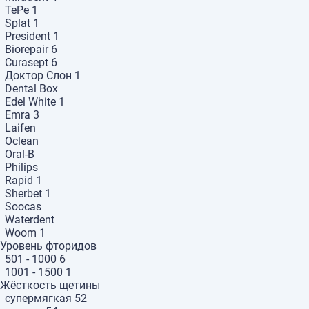
TePe
1
Splat
1
President
1
Biorepair
6
Curasept
6
Доктор Слон
1
Dental Box
Edel White
1
Emra
3
Laifen
Oclean
Oral-B
Philips
Rapid
1
Sherbet
1
Soocas
Waterdent
Woom
1
Уровень фторидов
501 - 1000
6
1001 - 1500
1
Жёсткость щетины
супермягкая
52