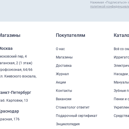
Нажимая «Подписаться» 
политикой конфиденциал
Магазины
Покупателям
Катало
Москва
О нас
Всё со с
есковский пер, 4
Магазины
Ирригат
аганская, 2 (1 этаж)
Доставка
Электрич
рофсоюзная, 64/66
Журнал
Насадки 
л. Киевского вокзала,
2
Акции
Мануаль
Контакты
Зубные п
Санкт-Петербург
Вакансии
Пенки и 
аб. Карповки, 13
Стоматолог ответит
Укреплен
Краснодар
Подарочный сертификат
Средства
расная, 176
Энциклопедия