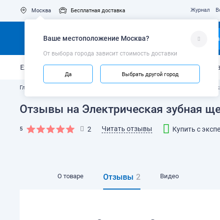
Журнал
В
Москва
Бесплатная доставка
Ваше местоположение
Москва
?
Ка
От выбора города зависит стоимость доставки
Ежедневный уход
Укрепление эмали
Защита от кариес
Да
Выбрать другой город
Главная
Каталог
Электрические зубные щётки
Детские электрическ
Отзывы на Электрическая зубная щетк
Читать отзывы
2
Купить с эксп
5
О товаре
Отзывы
2
Видео