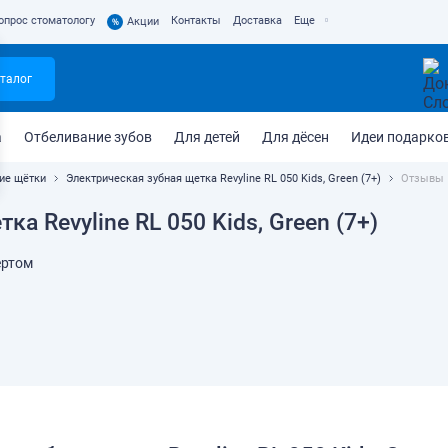
опрос стоматологу
Контакты
Доставка
Еще
%
Акции
талог
а
Отбеливание зубов
Для детей
Для дёсен
Идеи подарко
ие щётки
Электрическая зубная щетка Revyline RL 050 Kids, Green (7+)
Отзывы
а Revyline RL 050 Kids, Green (7+)
ертом