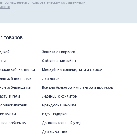
вы соглашаетесь с пользовательским соглашением и
ьности
г товаров
кидкой
Защита от кариеса
оры
Отбеливание зубов
еские зубные щётки
Межзубные ёршики, нити и флоссы
для зубных щёток
Для детей
ные зубные щетки
Всё для брекетов, имплантов и протезов
асты и гели
Леденцы с ксилитом
ополаскиватели
Бренд-зона Revyline
ие эмали
Идеи подарков
 по проблемам
Дополнительный уход
Для животных