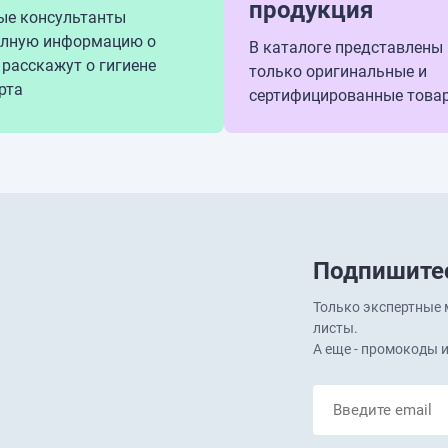
продукция
ые консультанты
олную информацию о
В каталоге представлены
 расскажут о гигиене
только оригинальные и
рта
сертифицированные това
Подпишитес
Только экспертные м
листы.
А еще - промокоды и