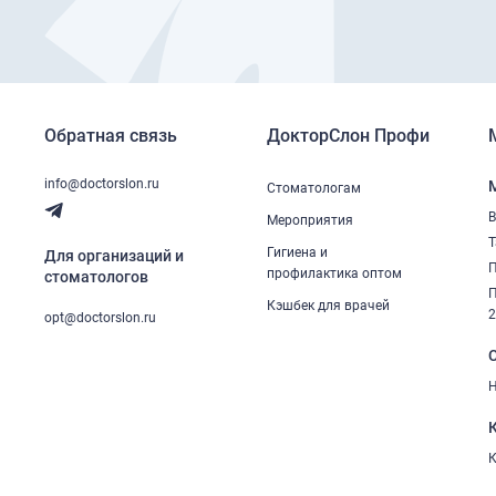
Обратная связь
ДокторСлон Профи
info@doctorslon.ru
Стоматологам
В
Мероприятия
Т
Гигиена и
Для организаций и
П
профилактика оптом
стоматологов
П
Кэшбек для врачей
opt@doctorslon.ru
Н
К