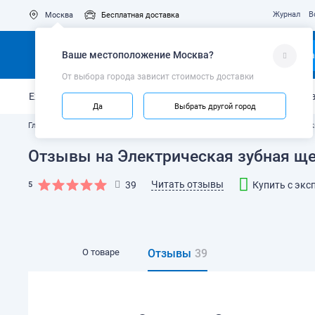
Журнал
В
Москва
Бесплатная доставка
Ваше местоположение
Москва
?
Ка
От выбора города зависит стоимость доставки
Ежедневный уход
Укрепление эмали
Защита от кариес
Да
Выбрать другой город
Главная
Каталог
Электрические зубные щётки
Детские электрическ
Отзывы на Электрическая зубная щетк
Читать отзывы
39
Купить с экс
5
О товаре
Отзывы
39