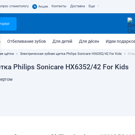
опрос стоматологу
Контакты
Доставка
Еще
%
Акции
талог
а
Отбеливание зубов
Для детей
Для дёсен
Идеи подарко
ие щётки
Электрическая зубная щетка Philips Sonicare HX6352/42 For Kids
Отз
а Philips Sonicare HX6352/42 For Kids
пертом