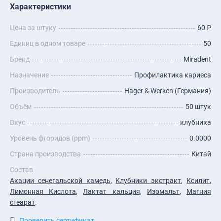
Характеристики
Цена за штуку
60 ₽
Единиц в одном товаре
50
Бренд
Miradent
Назначение
Профилактика кариеса
Производитель
Hager & Werken (Германия)
Объём
50 штук
Вкус
клубника
Уровень фторидов (ppm)
0.0000
Страна производства
Китай
Состав
Акации сенегальской камедь
,
Клубники экстракт
,
Ксилит
,
Лимонная Кислота
,
Лактат кальция
,
Изомальт
,
Магния
стеарат
.
Проверить сертификат