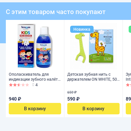
С этим товаром часто покупают
Новинка
Ополаскиватель для
Детская зубная нить с
Зу
индикации зубного налёта
держателем ON WHITE, 50
In
Foramen, 500 мл
шт
Re
4
650 ₽
940 ₽
590 ₽
89
В корзину
В корзину