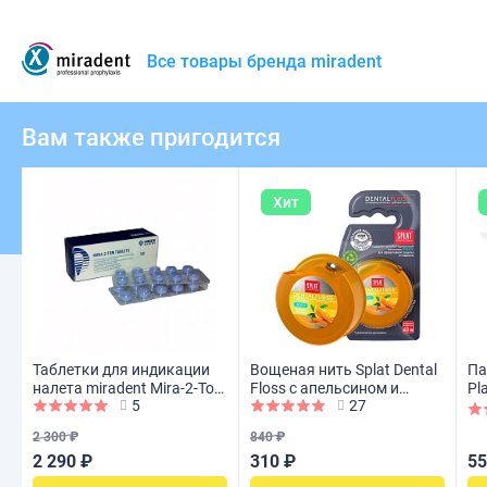
Все товары бренда miradent
Вам также пригодится
Хит
Таблетки для индикации
Вощеная нить Splat Dental
Па
налета miradent Mira-2-Ton,
Floss с апельсином и
Pla
5
27
50 шт
корицей, 40 м
шт
2 300 ₽
840 ₽
2 290 ₽
310 ₽
55