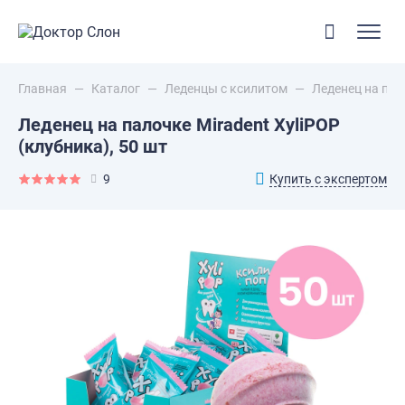
Главная
—
Каталог
—
Леденцы с ксилитом
—
Леденец на пало
Леденец на палочке Miradent XyliPOP
(клубника), 50 шт
Купить с экспертом
9