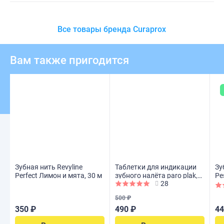
Все товары бренда Curaprox
Вам также пригодится
Зубная нить Revyline
Таблетки для индикации
Зу
Perfect Лимон и мята, 30 м
зубного налёта paro plak,
Pe
28
10 шт
10
500 ₽
350 ₽
490 ₽
44