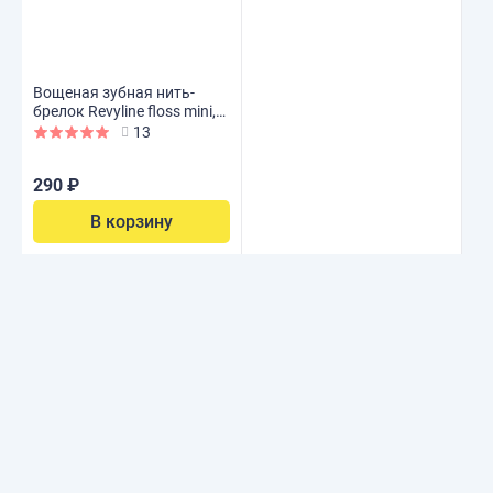
Вощеная зубная нить-
брелок Revyline floss mini,
15 м
13
290 ₽
В корзину