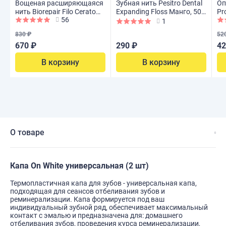
Вощеная расширяющаяся
Зубная нить Pesitro Dental
Оп
нить Biorepair Filo Cerato
Expanding Floss Манго, 50
Pr
56
Espandibile, 30 м
м
ин
1
830 ₽
52
670 ₽
290 ₽
42
В корзину
В корзину
О товаре
Капа On White универсальная (2 шт)
Термопластичная капа для зубов - универсальная капа,
подходящая для сеансов отбеливания зубов и
реминерализации. Капа формируется под ваш
индивидуальный зубной ряд, обеспечивает максимальный
контакт с эмалью и предназначена для: домашнего
отбеливания зубов, проведения курса реминерализации,