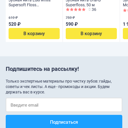
Зубная нить Edel white
Зубная нить Oral-B
Зу
Supersoft Floss
Superfloss, 50 м
Mo
36
супермягкая, 50 шт
610 ₽
750 ₽
520 ₽
590 ₽
1 
В корзину
В корзину
Подпишитесь на рассылку!
Только экспертные материалы про чистку зубов: гайды,
советы и чек листы. А еще - промокоды и акции. Будем
держать вас в курсе.