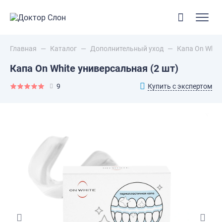
Главная
—
Каталог
—
Дополнительный уход
—
Капа On White
Капа On White универсальная (2 шт)
Купить с экспертом
9