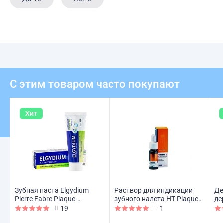
С этим товаром часто покупают
Хит
Зубная паста Elgydium
Раствор для индикации
Де
Pierre Fabre Plaque-
зубного налета HT Plaque
де
disclosing для взрослых и
indicator, 15 мл
Ki
19
1
детей от 7 лет, 50 мл