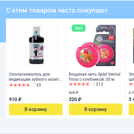
С этим товаром часто покупают
Хит
Ополаскиватель для
Вощеная нить Splat Dental
Эл
индикации зубного налета
Floss с клубникой, 30 м
щё
212
miradent Plaque Agent 250
Ki
33
мл
620 ₽
3 7
910 ₽
320 ₽
3 
В корзину
В корзину