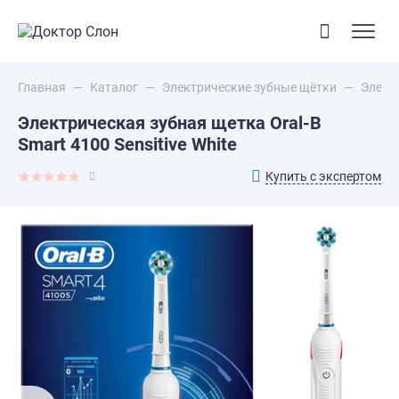
Главная
—
Каталог
—
Электрические зубные щётки
—
Электр
Электрическая зубная щетка Oral-B
Smart 4100 Sensitive White
Купить с экспертом