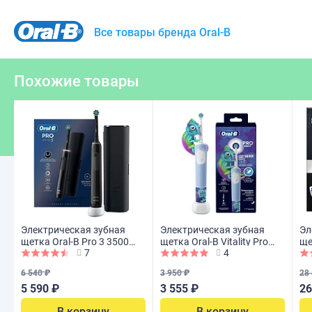
Все товары бренда Oral-B
Похожие товары
Электрическая зубная
Электрическая зубная
Эл
щетка Oral-B Pro 3 3500
щетка Oral-B Vitality Pro
ще
7
4
Cross Action Black
Kids D103 Chameleon
Bl
6 540 ₽
3 950 ₽
28
5 590 ₽
3 555 ₽
26
В корзину
В корзину