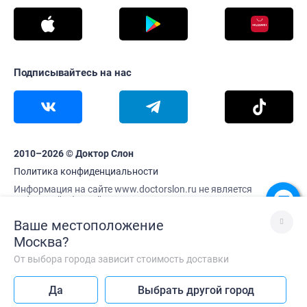
Подписывайтесь на нас
2010–2026 © Доктор Слон
Политика конфиденциальности
Информация на сайте www.doctorslon.ru не является
публичной офертой
Цены и наличие товара актуальны на 8 августа 02:07
Ваше местоположение
Москва
?
От выбора города зависит стоимость доставки
Лучше без VPN
Да
Выбрать другой город
Так сайт работает быстрее
Каталог
Корзина
Меню
Профиль
Главная