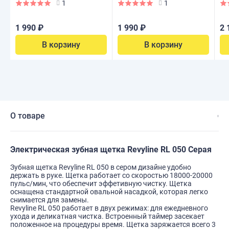
Infant, Pink
Infant, Blue
Ba
1
1
1 990 ₽
1 990 ₽
2 
В корзину
В корзину
О товаре
Электрическая зубная щетка Revyline RL 050 Серая
Зубная щетка Revyline RL 050 в сером дизайне удобно
держать в руке. Щетка работает со скоростью 18000-20000
пульс/мин, что обеспечит эффетивную чистку. Щетка
оснащена стандартной овальной насадкой, которая легко
снимается для замены.
Revyline RL 050 работает в двух режимах: для ежедневного
ухода и деликатная чистка. Встроенный таймер засекает
положенное на процедуры время. Щетка заряжается всего 3