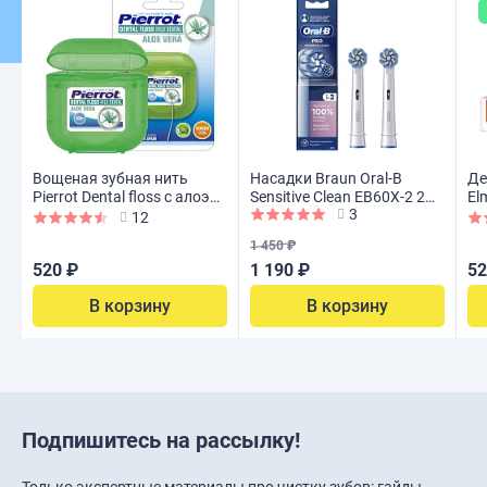
Вощеная зубная нить
Насадки Braun Oral-B
Де
Pierrot Dental floss с алоэ
Sensitive Clean EB60X-2 2
El
3
вера, 50 м
шт.
12
1 450 ₽
520 ₽
1 190 ₽
52
В корзину
В корзину
Подпишитесь на рассылку!
Только экспертные материалы про чистку зубов: гайды,