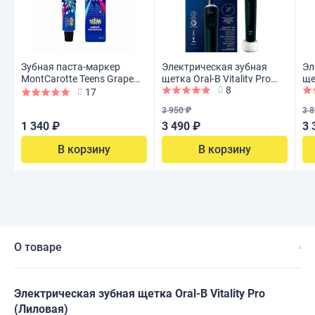
Зубная паста-маркер
Электрическая зубная
Эл
MontCarotte Teens Grape
щетка Oral-B Vitality Pro
ще
8
Boom ( с 6 лет), 30 мл
(Чёрная)
(Г
17
3 950 ₽
3 8
1 340 ₽
3 490 ₽
3 
В корзину
В корзину
О товаре
Электрическая зубная щетка Oral-B Vitality Pro
(Лиловая)