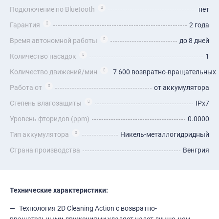
Подключение по Bluetooth
нет
Гарантия
2 года
Время автономной работы
до 8 дней
Количество насадок
1
Количество движений/мин
7 600 возвратно-вращательных
Работа от
от аккумулятора
Степень влагозащиты
IPx7
Уровень фторидов (ppm)
0.0000
Тип аккумулятора
Никель-металлогидридный
Страна производства
Венгрия
Технические характеристики:
Технология 2D Cleaning Action с возвратно-
вращательными движениями удаляет налет лучше, чем