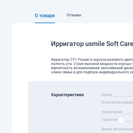
О товаре
Отзывы
Ирригатор usmile Soft Car
Ирригатор CY1 Flosser в корпусе розового цв
полость рта. Струя высокой мощности хорошо 
вероятность возникновения заболеваний десен
члена семьи и для подбора индивидуального у
Характеристики
Бренд
Количество режи
Назначение
Гарантия
Время автономно