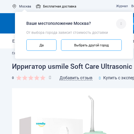
Журнал
В
Москва
Бесплатная доставка
Ваше местоположение
Москва
?
Ка
От выбора города зависит стоимость доставки
Ежедневный уход
Укрепление эмали
Защита от кариес
Да
Выбрать другой город
Главная
Каталог
Ирригаторы
Ирригатор usmile Soft Care Ultrasoni
Добавить отзыв
Купить с экспе
0