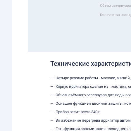
Объём резервуара
Количество насад
Технические характерист
Четыре режима работы - массаж, мягкий
Корпус ирригатора сделан из пластика, о
Объем съёмного резервуара для воды сос
Оснащен функцией двойной защиты, кото
Прибор весит всего 340 г;
Во избежание перегрева ирригатор автом
Есть функция запоминания последнего 