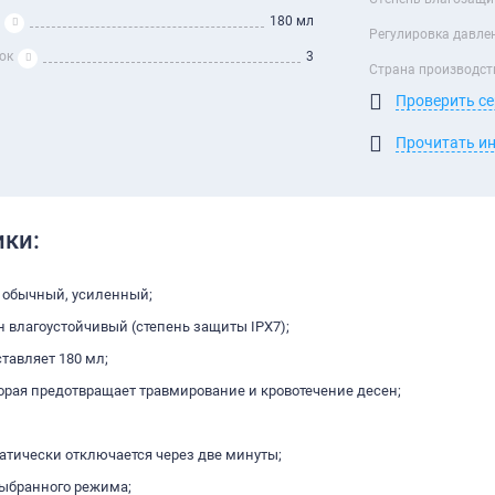
180 мл
Регулировка давле
ок
3
Страна производст
Проверить с
Прочитать и
ики:
, обычный, усиленный;
н влагоустойчивый (степень защиты IPX7);
тавляет 180 мл;
рая предотвращает травмирование и кровотечение десен;
атически отключается через две минуты;
выбранного режима;