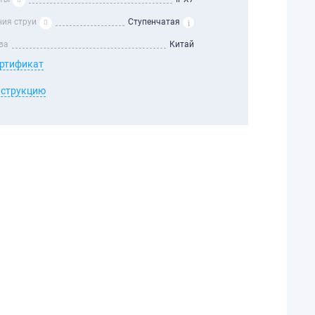
ния струи
Ступенчатая
ва
Китай
ертификат
нструкцию