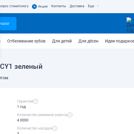
опрос стоматологу
Контакты
Доставка
Еще
%
Акции
талог
а
Отбеливание зубов
Для детей
Для дёсен
Идеи подарко
c CY1 зеленый
ртом
Гарантия
1 год
Количество режимов работы
4.0000
Количество насадок
3