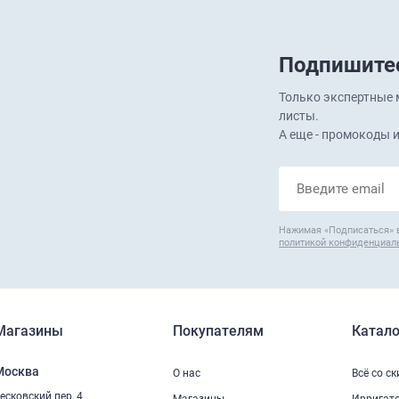
Подпишитес
Только экспертные м
листы.
А еще - промокоды и
Нажимая «Подписаться» 
политикой конфиденциал
Магазины
Покупателям
Катало
Москва
О нас
Всё со с
есковский пер, 4