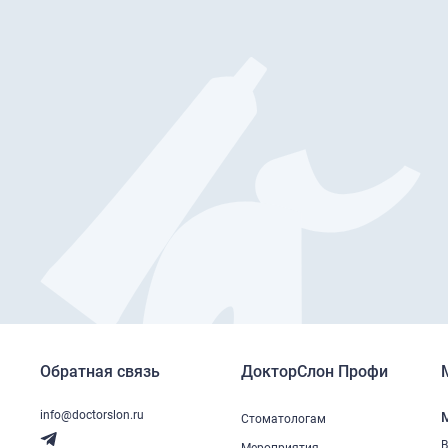
Обратная связь
ДокторСлон Профи
info@doctorslon.ru
Стоматологам
В