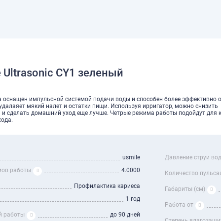
e Ultrasonic CY1 зеленый
ета оснащен импульсной системой подачи воды и способен более эффективно
удалаяет мякий налет и остатки пищи. Используя ирригатор, можно снизить
 и сделать домашний уход еще лучше. Четрые режима работы подойдут для 
хода.
usmile
Давление струи во
мов работы
4.0000
Количество пульса
Профилактика кариеса
Габариты (см)
1 год
Работа от
й работы
до 90 дней
Степень влагозащ