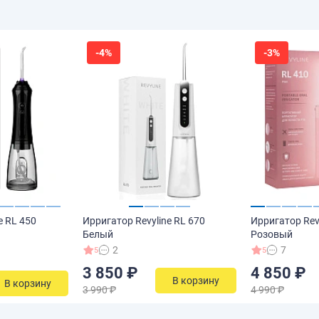
-4%
-3%
e RL 450
Ирригатор Revyline RL 670
Ирригатор Rev
Белый
Розовый
2
7
5
5
3 850 ₽
4 850 ₽
В корзину
В корзину
3 990 ₽
4 990 ₽