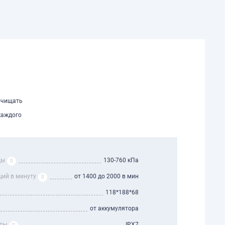
 очищать
каждого
ды
130-760 кПа
ций в минуту
от 1400 до 2000 в мин
118*188*68
от аккумулятора
иты
IPX7