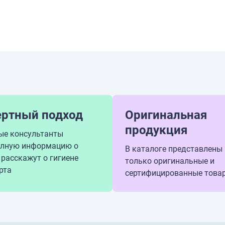
ертный подход
Оригинальная
продукция
ые консультанты
олную информацию о
В каталоге представлены
 расскажут о гигиене
только оригинальные и
рта
сертифицированные това