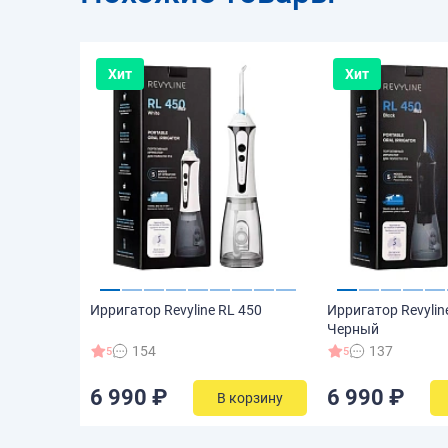
Хит
Хит
Ирригатор Revyline RL 450
Ирригатор Revylin
Черный
154
137
5
5
6 990 ₽
6 990 ₽
В корзину