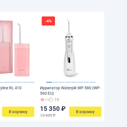
-4%
yline RL 410
Ирригатор Waterpik WP-580 (WP-
560 EU)
19
4.5
15 350 ₽
В корзину
В корзину
15 900 ₽