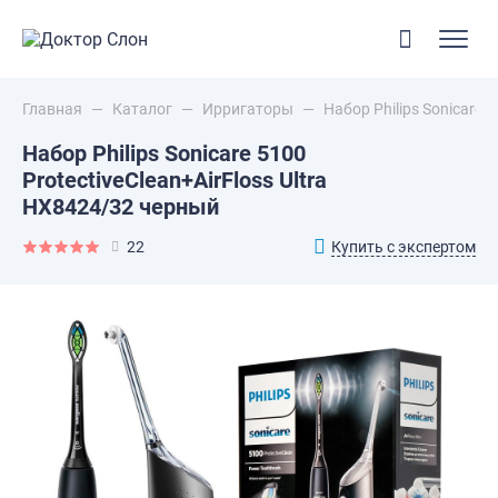
Главная
—
Каталог
—
Ирригаторы
—
Набор Philips Sonicare 5
Набор Philips Sonicare 5100
ProtectiveClean+AirFloss Ultra
HX8424/32 черный
Купить с экспертом
22