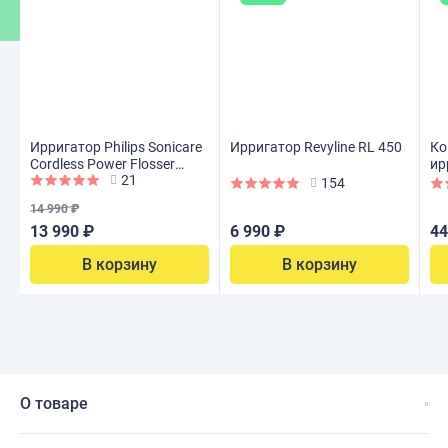
Ирригатор Philips Sonicare
Ирригатор Revyline RL 450
Ко
Cordless Power Flosser
ир
21
3000 HX3826/33
40
154
14 990 ₽
13 990 ₽
6 990 ₽
44
В корзину
В корзину
О товаре