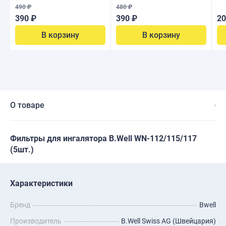
490 ₽
480 ₽
390 ₽
390 ₽
20
В корзину
В корзину
О товаре
Фильтры для ингалятора B.Well WN-112/115/117
(5шт.)
Характеристики
Бренд
Bwell
Производитель
B.Well Swiss AG (Швейцария)