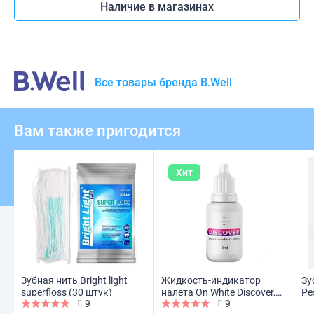
Наличие в магазинах
Все товары бренда B.Well
Вам также пригодится
Хит
Зубная нить Bright light
Жидкость-индикатор
Зу
superfloss (30 штук)
налета On White Discover,
Pe
9
9
15 мл