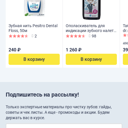
Зубная нить Pesitro Dental
Ополаскиватель для
Та
Floss, 50м
индикации зубного налета
dr
miradent Plaque Agent, 500
2
98
мл
49
240 ₽
1 260 ₽
39
В корзину
В корзину
Подпишитесь на рассылку!
Только экспертные материалы про чистку зубов: гайды,
советы и чек листы. А еще - промокоды и акции. Будем
держать вас в курсе.