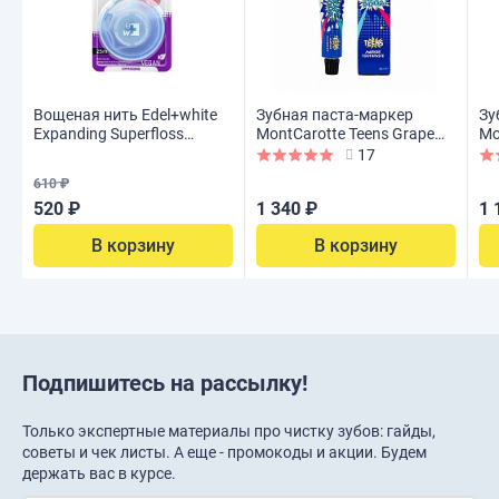
Вощеная нить Edel+white
Зубная паста-маркер
Зу
Expanding Superfloss
MontCarotte Teens Grape
Mo
расширяющаяся со
Boom ( с 6 лет), 30 мл
Gu
17
вкусом мяты, 25м
610 ₽
520 ₽
1 340 ₽
1 
В корзину
В корзину
Подпишитесь на рассылку!
Только экспертные материалы про чистку зубов: гайды,
советы и чек листы. А еще - промокоды и акции. Будем
держать вас в курсе.