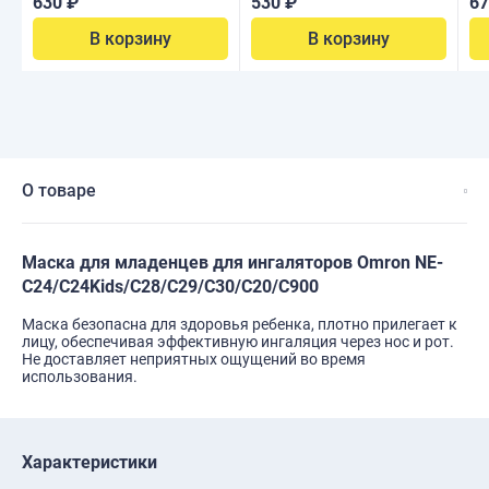
630 ₽
530 ₽
67
В корзину
В корзину
О товаре
Маска для младенцев для ингаляторов Omron NE-
C24/C24Kids/C28/C29/C30/С20/С900
Маска безопасна для здоровья ребенка, плотно прилегает к
лицу, обеспечивая эффективную ингаляция через нос и рот.
Не доставляет неприятных ощущений во время
использования.
Характеристики