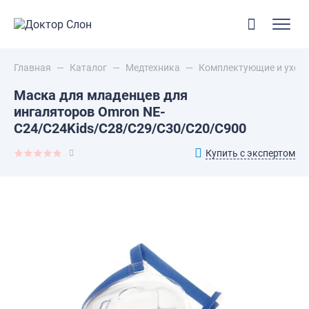
Главная
—
Каталог
—
Медтехника
—
Комплектующие и уход д
Маска для младенцев для
ингаляторов Omron NE-
C24/C24Kids/C28/C29/C30/С20/С900
Купить с экспертом