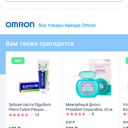
Все товары бренда Omron
Вам также пригодится
Хит
Зубная паста Elgydium
Межзубный флосс
Ул
Pierre Fabre Plaque-
President Expanding, 20 м
Bio
8
disclosing для взрослых и
Ult
19
детей от 7 лет, 50 мл
830 ₽
83