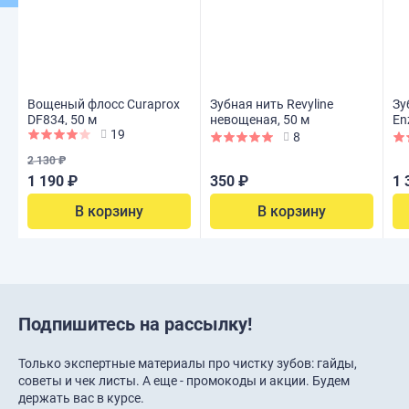
Вощеный флосс Curaprox
Зубная нить Revyline
Зу
DF834, 50 м
невощеная, 50 м
En
19
8
2 130 ₽
1 190 ₽
350 ₽
1 
В корзину
В корзину
Подпишитесь на рассылку!
Только экспертные материалы про чистку зубов: гайды,
советы и чек листы. А еще - промокоды и акции. Будем
держать вас в курсе.