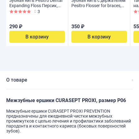
Зубная нить Pesitro Dental
Зубная нить с держателем
Та
Expanding Floss Персик,
Pesitro Flosser for braces,
на
50м
50 шт
Ch
3
290 ₽
350 ₽
55
В корзину
В корзину
О товаре
Межзубные ершики CURASEPT PROXI, размер P06
Межзубные ершики CURASEPT PROXI PREVENTION
предназначены для ежедневной чистки межзубных
промежутков с целью лечения и профилактики заболеваний
пародонта и контактного кариеса (боковых поверхностей
зубов).