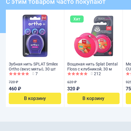
С этим товаром часто покупают
Хит
Зубная нить SPLAT Smilex
Вощеная нить Splat Dental
Ме
Ortho (вкус мяты), 30 шт
Floss с клубникой, 30 м
CU
7
212
P0
720 ₽
620 ₽
92
460 ₽
320 ₽
75
В корзину
В корзину