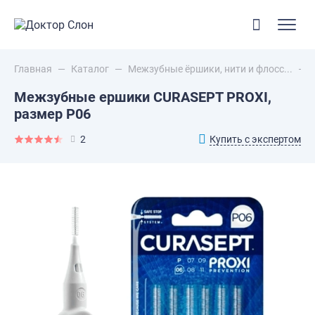
Главная
—
Каталог
—
Межзубные ёршики, нити и флосс...
—
Межзубные ершики CURASEPT PROXI,
размер P06
Купить с экспертом
2