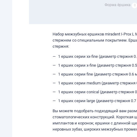
Форма ёршика
Набор межзубных ершиков miradent I-Prox L
стержнем со специальным покрытием. Ершик
стержня:
1 ершик серии xx-fine (диаметр стержня 
1 ершик серии x-fine (диаметр стержня 0
1 ершик серии fine (диаметр стержня 0.6
1 ершик серии medium (диаметр стержня 
1 ершик серии conical (диаметр стержня 0
1 ершик серии large (диаметр стержня 0.7
Вы можете подобрать подходящий вам разм
стоматологических конструкций. Короткая 
имплантов и коронок; ершики с длинной ще
неровных зубах, широких межзубных промеж