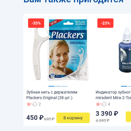
-35%
-23%
Зубная нить с держателем
Индикатор зубног
Plackers Original (38 шт.)
miradent Mira-2-To
2
4
5
5
3 390 ₽
450 ₽
В корзину
690 ₽
4 380 ₽