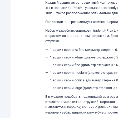
Каждый ершик имеет защитный колпачок с 
«L» в названии I-Prox® L указывает на осо
100° — такое расположение оптимально для
Производитель рекомендует заменять ершик
Набор межзубных ершиков miradent I-Prox L
стержнем со специальным покрытием. Ершик
стержня:
1 ершик серии xx-fine (диаметр стержня 
1 ершик серии x-fine (диаметр стержня 0
1 ершик серии fine (диаметр стержня 0.6
1 ершик серии medium (диаметр стержня 
1 ершик серии conical (диаметр стержня 0
1 ершик серии large (диаметр стержня 0.7
Вы можете подобрать подходящий вам разм
стоматологических конструкций. Короткая 
имплантов и коронок; ершики с длинной ще
неровных зубах, широких межзубных промеж