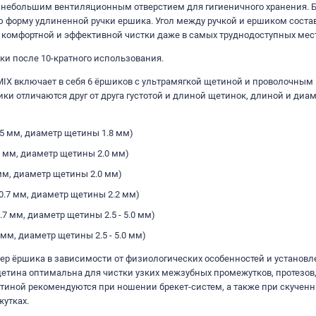
небольшим вентиляционным отверстием для гигиеничного хранения. Б
бую форму удлиненной ручки ершика. Угол между ручкой и ершиком соста
 комфортной и эффективной чистки даже в самых труднодоступных мест
и после 10-кратного использования.
 MIX включает в себя 6 ёршиков с ультрамягкой щетиной и проволочным
и отличаются друг от друга густотой и длиной щетинок, длиной и диа
0.5 мм, диаметр щетины 1.8 мм)
.5 мм, диаметр щетины 2.0 мм)
 мм, диаметр щетины 2.0 мм)
0.7 мм, диаметр щетины 2.2 мм)
.7 мм, диаметр щетины 2.5 - 5.0 мм)
 мм, диаметр щетины 2.5 - 5.0 мм)
ер ёршика в зависимости от физиологических особенностей и установ
щетина оптимальна для чистки узких межзубных промежутков, протезов
тиной рекомендуются при ношении брекет-систем, а также при скученн
утках.