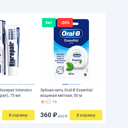
Хит
-20%
iorepair Intensivo
Зубная нить Oral-B Essential
pair), 75 мл
вощеная мятная, 50 м
16
5
360 ₽
В корзину
В корзину
450 ₽