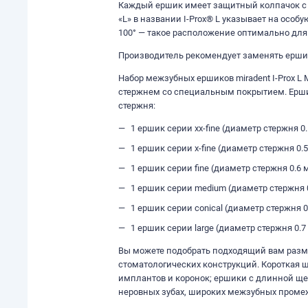
Каждый ершик имеет защитный колпачок с 
«L» в названии I-Prox® L указывает на осо
100° — такое расположение оптимально для
Производитель рекомендует заменять ершик
Набор межзубных ершиков miradent I-Prox L
стержнем со специальным покрытием. Ершик
стержня:
1 ершик серии xx-fine (диаметр стержня 
1 ершик серии x-fine (диаметр стержня 0
1 ершик серии fine (диаметр стержня 0.6
1 ершик серии medium (диаметр стержня 
1 ершик серии conical (диаметр стержня 0
1 ершик серии large (диаметр стержня 0.7
Вы можете подобрать подходящий вам разм
стоматологических конструкций. Короткая 
имплантов и коронок; ершики с длинной ще
неровных зубах, широких межзубных промеж