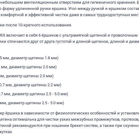
небольшим вентиляционным отверстием для гигиеничного хранения. Б
бую форму удлиненной ручки ершика. Угол между ручкой и ершиком соста
 комфортной и эффективной чистки даже в самых труднодоступных мест
и после 10-кратного использования.
 MIX включает в себя 6 ёршиков с ультрамягкой щетиной и проволочным
и отличаются друг от друга густотой и длиной щетинок, длиной и диа
0.5 мм, диаметр щетины 1.8 мм)
.5 мм, диаметр щетины 2.0 мм)
 мм, диаметр щетины 2.0 мм)
0.7 мм, диаметр щетины 2.2 мм)
.7 мм, диаметр щетины 2.5 - 5.0 мм)
 мм, диаметр щетины 2.5 - 5.0 мм)
ер ёршика в зависимости от физиологических особенностей и установ
щетина оптимальна для чистки узких межзубных промежутков, протезов
тиной рекомендуются при ношении брекет-систем, а также при скученн
утках.