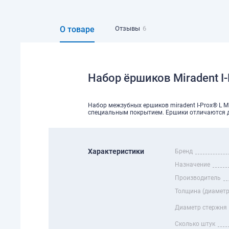
О товаре
Отзывы
6
Набор ёршиков Miradent I-P
Набор межзубных ершиков miradent I-Prox® L 
специальным покрытием. Ершики отличаются др
Характеристики
Бренд
Назначение
Производитель
Толщина (диаметр
Диаметр стержня
Сколько штук