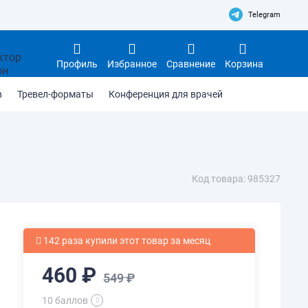
Telegram
Профиль
Избранное
Сравнение
Корзина
в
Тревел-форматы
Конференция для врачей
Код товара: 985327
142 раза купили этот товар за месяц
460 ₽
549 ₽
10 баллов