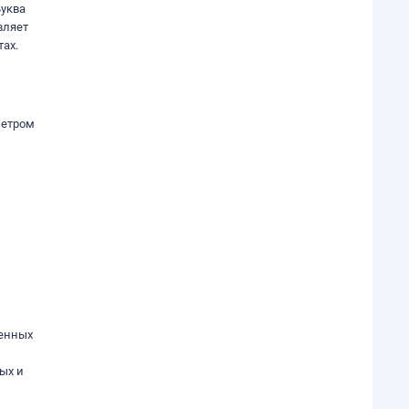
уква
вляет
ах.
метром
ленных
,
ых и