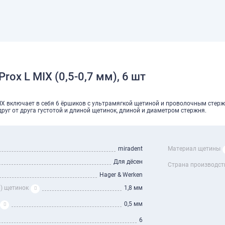
rox L MIX (0,5-0,7 мм), 6 шт
MIX включает в себя 6 ёршиков с ультрамягкой щетиной и проволочным стер
уг от друга густотой и длиной щетинок, длиной и диаметром стержня.
miradent
Материал щетины
Для дёсен
Страна производст
Hager & Werken
) щетинок
1,8 мм
0,5 мм
6