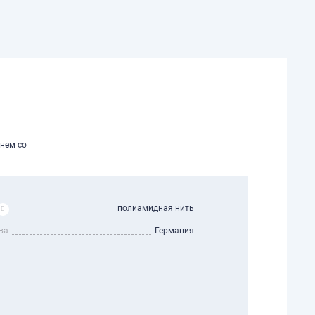
жнем со
полиамидная нить
ва
Германия