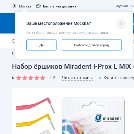
Журнал
В
Москва
Бесплатная доставка
Ваше местоположение
Москва
?
Ка
От выбора города зависит стоимость доставки
Ежедневный уход
Укрепление эмали
Защита от кариес
Да
Выбрать другой город
Главная
Каталог
Межзубные ёршики, нити и флоссы
Набор ёршиков Miradent I-Prox L MIX (
Читать отзывы
6
Купить с экспе
5