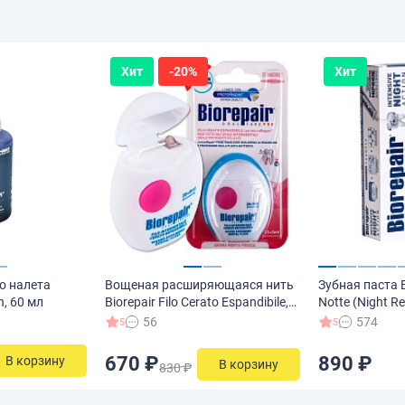
Хит
-20%
Хит
о налета
Вощеная расширяющаяся нить
Зубная паста B
n, 60 мл
Biorepair Filo Cerato Espandibile,
Notte (Night Re
30 м
56
574
5
5
670 ₽
890 ₽
В корзину
В корзину
830 ₽