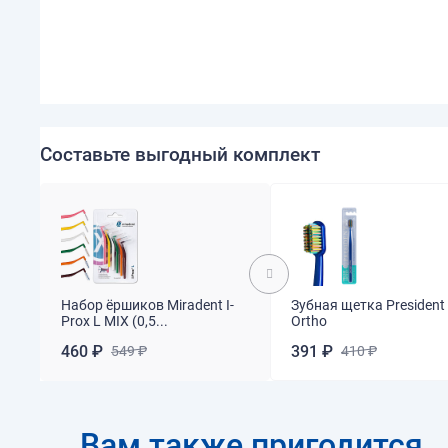
Составьте выгодный комплект
Набор ёршиков Miradent I-
Зубная щетка President 
Prox L MIX (0,5...
Ortho
460 ₽
391 ₽
549 ₽
410 ₽
Вам также пригодится