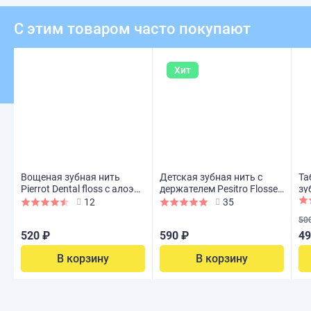
С этим товаром часто покупают
Хит
Вощеная зубная нить
Детская зубная нить с
Та
Pierrot Dental floss с алоэ
держателем Pesitro Flosser
зу
вера, 50 м
Kids с ксилитом, 60 шт
10
12
35
50
520 ₽
590 ₽
49
В корзину
В корзину