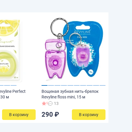
vyline Perfect
Вощеная зубная нить-брелок
 30 м
Revyline floss mini, 15 м
13
5
290 ₽
В корзину
В корзину