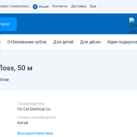
опрос стоматологу
Контакты
Доставка
Еще
%
Акции
талог
а
Отбеливание зубов
Для детей
Для дёсен
Идеи подарко
loss, 50 м
ртом
Производитель
Fly Cat Electrical Co
Страна производства
Китай
Все характеристики