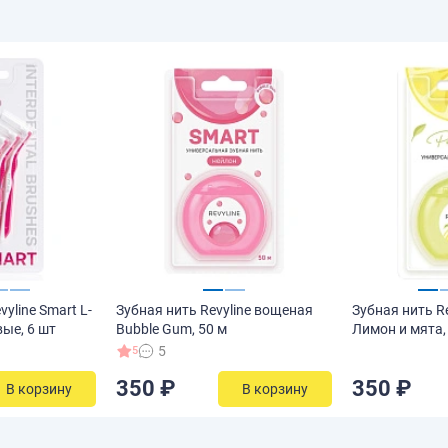
yline Smart L-
Зубная нить Revyline вощеная
Зубная нить Re
вые, 6 шт
Bubble Gum, 50 м
Лимон и мята,
5
5
350 ₽
350 ₽
В корзину
В корзину