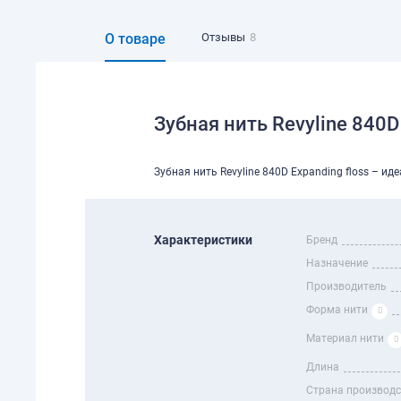
О товаре
Отзывы
8
Зубная нить Revyline 840D 
Зубная нить Revyline 840D Expanding floss – 
Характеристики
Бренд
Назначение
Производитель
Форма нити
Материал нити
Длина
Страна производ