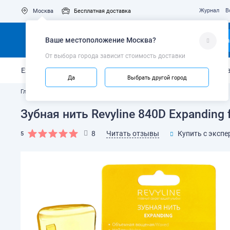
Журнал
В
Москва
Бесплатная доставка
Ваше местоположение
Москва
?
Ка
От выбора города зависит стоимость доставки
Ежедневный уход
Укрепление эмали
Защита от кариес
Да
Выбрать другой город
Главная
Каталог
Межзубные ёршики, нити и флоссы
Зубная нить Revyline 840D Expanding f
Читать отзывы
8
Купить с экспе
5