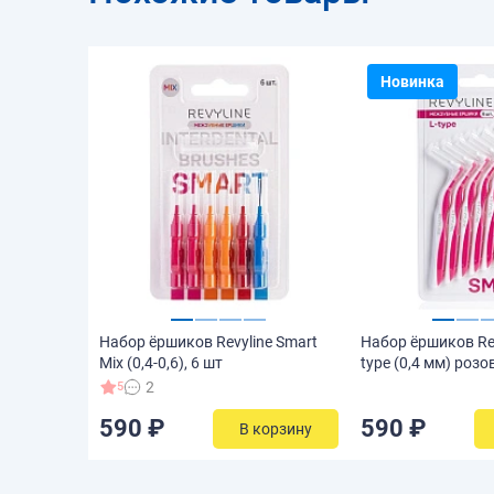
Новинка
Набор ёршиков Revyline Smart
Набор ёршиков Rev
Mix (0,4-0,6), 6 шт
type (0,4 мм) розо
2
5
590 ₽
590 ₽
В корзину