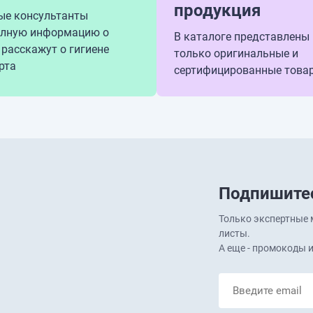
продукция
ые консультанты
олную информацию о
В каталоге представлены
 расскажут о гигиене
только оригинальные и
рта
сертифицированные това
Подпишитес
Только экспертные м
листы.
А еще - промокоды и