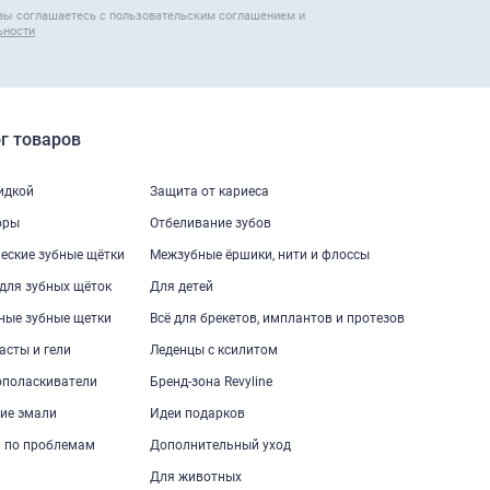
вы соглашаетесь с пользовательским соглашением и
ьности
г товаров
кидкой
Защита от кариеса
оры
Отбеливание зубов
еские зубные щётки
Межзубные ёршики, нити и флоссы
для зубных щёток
Для детей
ные зубные щетки
Всё для брекетов, имплантов и протезов
асты и гели
Леденцы с ксилитом
ополаскиватели
Бренд-зона Revyline
ие эмали
Идеи подарков
 по проблемам
Дополнительный уход
Для животных