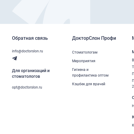
Обратная связь
ДокторСлон Профи
info@doctorslon.ru
Стоматологам
В
Мероприятия
Т
Гигиена и
Для организаций и
П
профилактика оптом
стоматологов
П
Кэшбек для врачей
opt@doctorslon.ru
Н
К