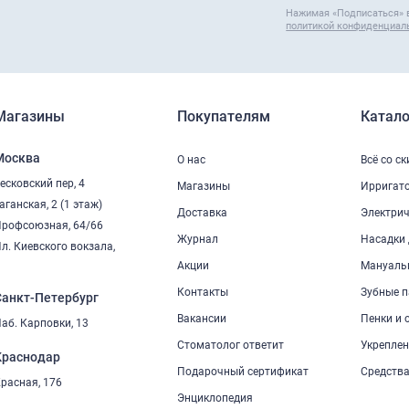
Нажимая «Подписаться» 
политикой конфиденциал
Магазины
Покупателям
Катало
Москва
О нас
Всё со с
есковский пер, 4
Магазины
Ирригат
аганская, 2 (1 этаж)
Доставка
Электрич
рофсоюзная, 64/66
Журнал
Насадки 
л. Киевского вокзала,
2
Акции
Мануаль
Контакты
Зубные п
Санкт-Петербург
Вакансии
Пенки и 
аб. Карповки, 13
Стоматолог ответит
Укреплен
Краснодар
Подарочный сертификат
Средства
расная, 176
Энциклопедия