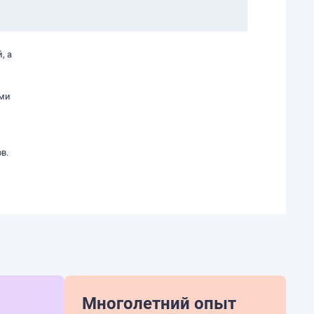
, а
ыми
в.
Многолетний опыт