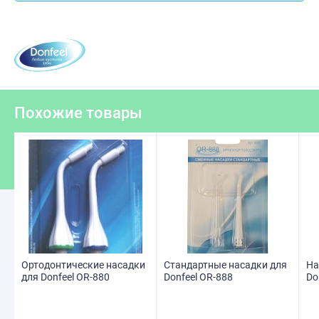
Похожие товары
Ортодонтические насадки
Стандартные насадки для
На
для Donfeel OR-880
Donfeel OR-888
Do