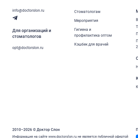
info@doctorslon.ru
Стоматологам
В
Мероприятия
Т
Гигиена и
Для организаций и
П
профилактика оптом
стоматологов
П
Кэшбек для врачей
opt@doctorslon.ru
Н
К
2010–2026 © Доктор Слон
П
Информация на сайте www.doctorslon.ru не является публичной офертой