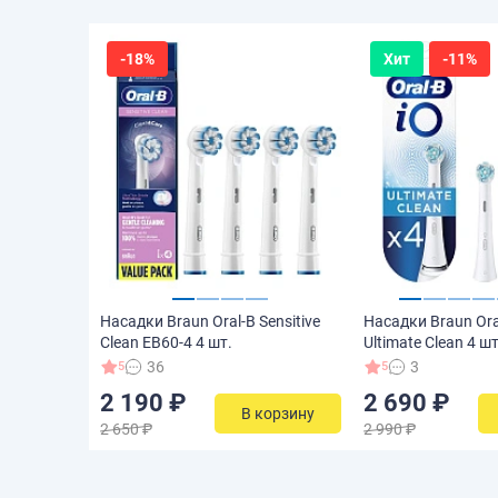
-18%
Хит
-11%
Насадки Braun Oral-B Sensitive
Насадки Braun Ora
Clean EB60-4 4 шт.
Ultimate Clean 4 шт
36
3
5
5
2 190 ₽
2 690 ₽
В корзину
2 650 ₽
2 990 ₽