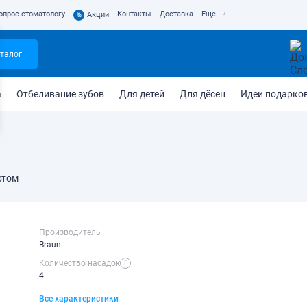
опрос стоматологу
Контакты
Доставка
Еще
%
Акции
талог
а
Отбеливание зубов
Для детей
Для дёсен
Идеи подарко
ртом
Производитель
Braun
Количество насадок
4
Все характеристики