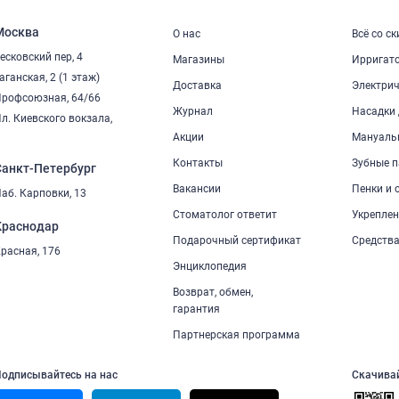
Москва
О нас
Всё со с
есковский пер, 4
Магазины
Ирригат
аганская, 2 (1 этаж)
Доставка
Электрич
рофсоюзная, 64/66
Журнал
Насадки 
л. Киевского вокзала,
2
Акции
Мануаль
Контакты
Зубные п
Санкт-Петербург
Вакансии
Пенки и 
аб. Карповки, 13
Стоматолог ответит
Укреплен
Краснодар
Подарочный сертификат
Средства
расная, 176
Энциклопедия
Возврат, обмен,
гарантия
Партнерская программа
одписывайтесь на нас
Скачива