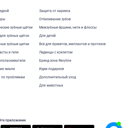
кидкой
Защита от кариеса
оры
Отбеливание зубов
еские зубные щётки
Межзубные ёршики, нити и флоссы
для зубных щёток
Для детей
ные зубные щетки
Всё для брекетов, имплантов и протезов
асты и гели
Леденцы с ксилитом
ополаскиватели
Бренд-зона Revyline
ие эмали
Идеи подарков
 по проблемам
Дополнительный уход
Для животных
йте приложение