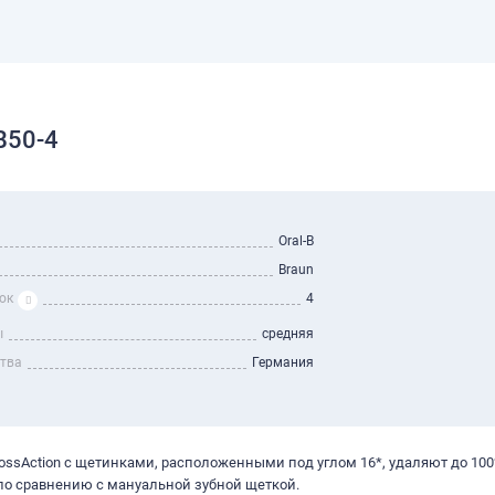
B50-4
Oral-B
Braun
ок
4
ы
средняя
ства
Германия
ossAction с щетинками, расположенными под углом 16*, удаляют до 10
по сравнению с мануальной зубной щеткой.