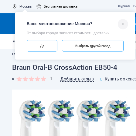
Журнал
В
Москва
Бесплатная доставка
Ваше местоположение
Москва
?
Ка
От выбора города зависит стоимость доставки
Ежедневный уход
Укрепление эмали
Защита от кариес
Да
Выбрать другой город
Главная
Каталог
Насадки для зубных щёток
Braun Oral-B CrossAction EB50-4
Добавить отзыв
Купить с экспе
0