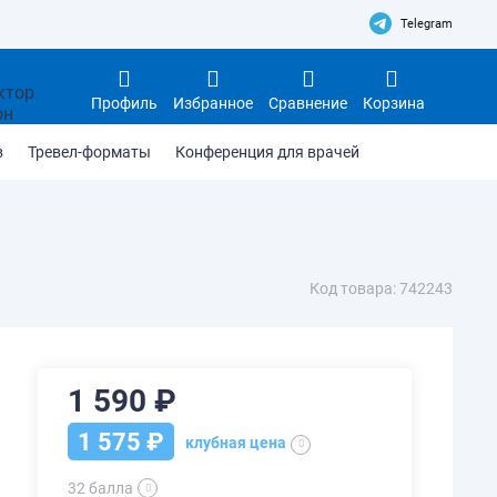
Telegram
Профиль
Избранное
Сравнение
Корзина
в
Тревел-форматы
Конференция для врачей
Код товара: 742243
1 590 ₽
1 575 ₽
клубная цена
32 балла