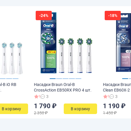
-24%
-18%
l-B iO RB
Насадки Braun Oral-B
Насадки Braun 
.
CrossAction EB50RX PRO 4 шт.
Clean EB60X-2 
3
3
5
5
1 790 ₽
1 190 ₽
В корзину
В корзину
2 350 ₽
1 450 ₽