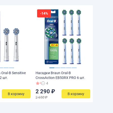
-14%
Oral-B Sensitive
Насадки Braun Oral-B
2 шт.
CrossAction EB50RX PRO 6 шт.
4
4
2 290 ₽
В корзину
В корзину
2 650 ₽