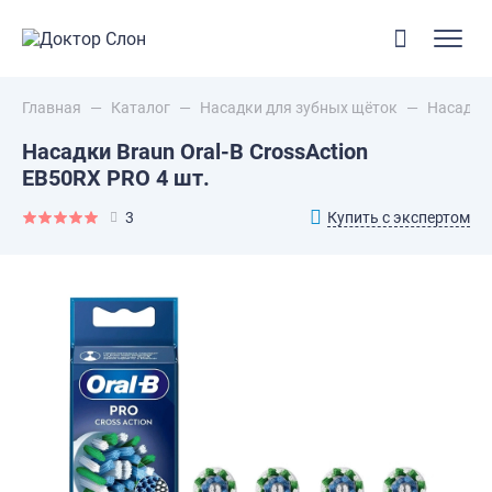
Главная
—
Каталог
—
Насадки для зубных щёток
—
Насадки 
Насадки Braun Oral-B CrossAction
EB50RX PRO 4 шт.
Купить с экспертом
3