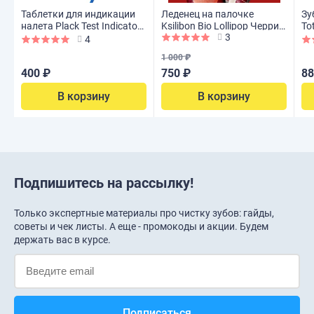
Таблетки для индикации
Леденец на палочке
Зу
налета Plack Test Indicator
Ksilibon Bio Lollipop Черри-
To
3
Tabs, зеркало + 5 шт.
кола, 10 шт
4
1 000 ₽
400 ₽
750 ₽
88
В корзину
В корзину
Подпишитесь на рассылку!
Только экспертные материалы про чистку зубов: гайды,
советы и чек листы. А еще - промокоды и акции. Будем
держать вас в курсе.