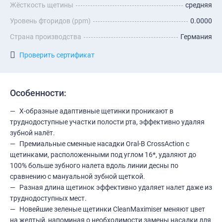
Жёсткость щетины
средняя
Уровень фторидов (ppm)
0.0000
Страна производства
Германия
Проверить сертификат
Особенности:
X-образные адаптивные щетинки проникают в
труднодоступные участки полости рта, эффективно удаляя
зубной налёт.
Премиальные сменные насадки Oral-B CrossAction с
щетинками, расположенными под углом 16*, удаляют до
100% больше зубного налета вдоль линии десны по
сравнению с мануальной зубной щеткой.
Разная длина щетинок эффективно удаляет налет даже из
труднодоступных мест.
Новейшие зеленые щетинки CleanMaximiser меняют цвет
на желтый, напоминая о необходимости замены насадки для