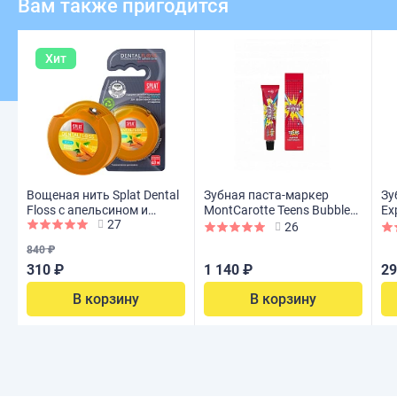
Вам также пригодится
Хит
Вощеная нить Splat Dental
Зубная паста-маркер
Зу
Floss с апельсином и
MontCarotte Teens Bubble
Ex
27
корицей, 40 м
Gum (с 6 лет), 30 мл
м
26
840 ₽
310 ₽
1 140 ₽
29
В корзину
В корзину