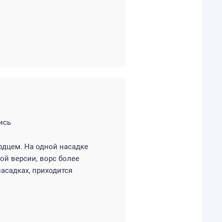
ись
рдцем. На одной насадке
рой версии, ворс более
насадках, приходится