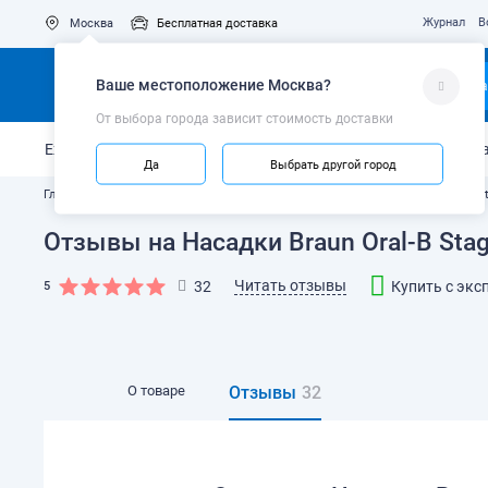
Журнал
В
Москва
Бесплатная доставка
Ваше местоположение
Москва
?
Ка
От выбора города зависит стоимость доставки
Ежедневный уход
Укрепление эмали
Защита от кариес
Да
Выбрать другой город
Главная
Каталог
Насадки для зубных щёток
Насадки Braun Oral-B S
Отзывы на Насадки Braun Oral-B Stag
Читать отзывы
32
Купить с экс
5
О товаре
Отзывы
32