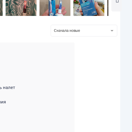
Сначала новые
ь налет
ния