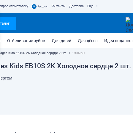
опрос стоматологу
Контакты
Доставка
Еще
%
Акции
талог
а
Отбеливание зубов
Для детей
Для дёсен
Идеи подарко
tages Kids EB10S 2K Холодное сердце 2 шт.
Отзывы
es Kids EB10S 2K Холодное сердце 2 шт.
пертом