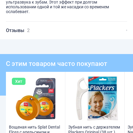
ультразвука к зубам. Этот эффект при долгом
использовании одной и той же насадки со временем
ослабевает.
Отзывы
2
С этим товаром часто покупают
Хит
Вощеная нить Splat Dental
Зубная нить с держателем
Зу
Floss с апельсином и
Plackers Original (38 шт.)
Na