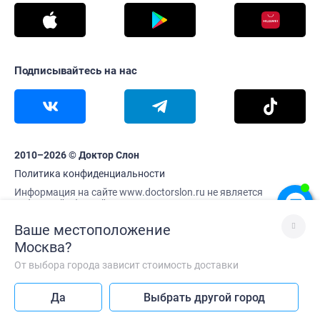
Подписывайтесь на нас
2010–2026 © Доктор Слон
Политика конфиденциальности
Информация на сайте www.doctorslon.ru не является
публичной офертой
Цены и наличие товара актуальны на 7 августа 20:06
Ваше местоположение
Москва
?
От выбора города зависит стоимость доставки
Лучше без VPN
Да
Выбрать другой город
Так сайт работает быстрее
Каталог
Корзина
Меню
Профиль
Главная