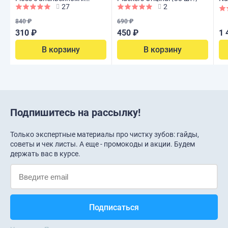
27
2
корицей, 40 м
ул
мл
840 ₽
690 ₽
310 ₽
450 ₽
1 
В корзину
В корзину
Подпишитесь на рассылку!
Только экспертные материалы про чистку зубов: гайды,
советы и чек листы. А еще - промокоды и акции. Будем
держать вас в курсе.