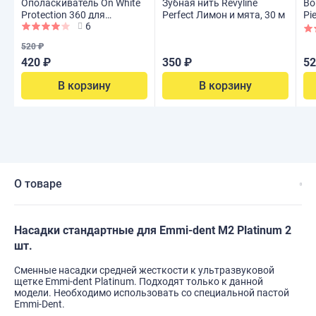
Ополаскиватель On White
Зубная нить Revyline
Во
Protection 360 для
Perfect Лимон и мята, 30 м
Pi
6
индикации налета, 400 мл
ве
520 ₽
420 ₽
350 ₽
52
В корзину
В корзину
О товаре
Насадки стандартные для Emmi-dent M2 Platinum 2
шт.
Сменные насадки средней жесткости к ультразвуковой
щетке Emmi-dent Platinum. Подходят только к данной
модели. Необходимо использовать со специальной пастой
Emmi-Dent.