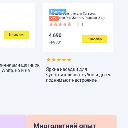
Новинка
Насадки Sensitive для Curaprox
Hydrosonic Pro, Желтая/Розовая, 2 шт.
-7%
1
4 690
В корзину
В корзину
4 990
★
★
★
★
★
 кончиками щетинок
Яркие насадки для
White, но и на
чувствительных зубов и десен
поднимают настроение.
Многолетний опыт