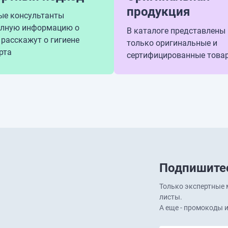
продукция
ые консультанты
олную информацию о
В каталоге представлены
 расскажут о гигиене
только оригинальные и
рта
сертифицированные това
Подпишитес
Только экспертные м
листы.
А еще - промокоды и