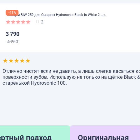
-11%
Насадки BIW 259 для Curaprox Hydrosonic Black Is White 2 шт.
2
3 790
4 250
★
★
★
★
★
Отлично чистят если не давить, а лишь слегка касаться
поверхности зубов. Использую не только на щётке Black & 
старенькой Hydrosonic 100.
ертный подход
Оригинальная