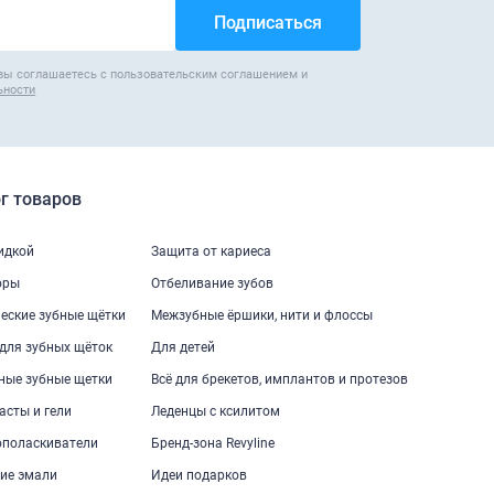
вы соглашаетесь с пользовательским соглашением и
ьности
г товаров
кидкой
Защита от кариеса
оры
Отбеливание зубов
еские зубные щётки
Межзубные ёршики, нити и флоссы
для зубных щёток
Для детей
ные зубные щетки
Всё для брекетов, имплантов и протезов
асты и гели
Леденцы с ксилитом
ополаскиватели
Бренд-зона Revyline
ие эмали
Идеи подарков