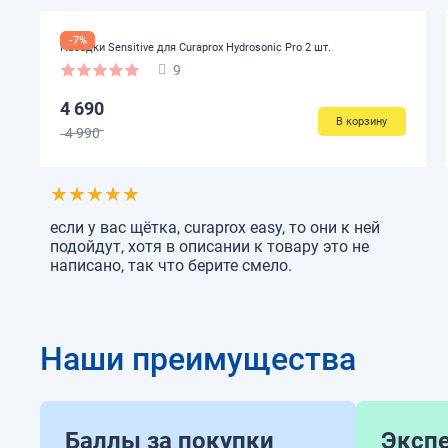
-7%
Насадки Sensitive для Curaprox Hydrosonic Pro 2 шт.
9
4 690
В корзину
4 990
★
★
★
★
★
если у вас щётка, curaprox easy, то они к ней
подойдут, хотя в описании к товару это не
написано, так что берите смело.
Наши преимущества
Баллы за покупки
Эксп