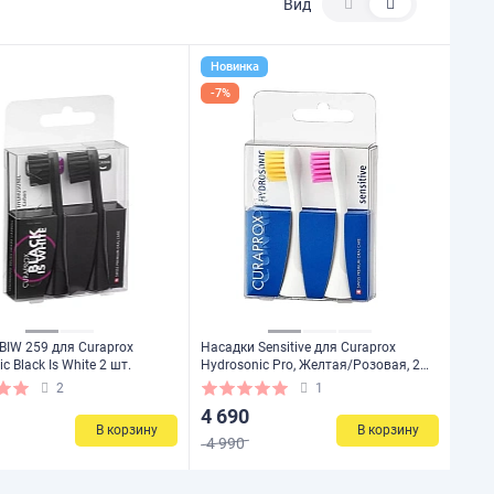
Вид
Новинка
-7%
BIW 259 для Curaprox
Насадки Sensitive для Curaprox
c Black Is White 2 шт.
Hydrosonic Pro, Желтая/Розовая, 2
шт.
2
1
4 690
В корзину
В корзину
4 990