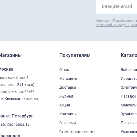
Нажимая «Подписаться» 
политикой конфиденциал
Магазины
Покупателям
Катало
Москва
О нас
Всё со с
есковский пер, 4
Магазины
Ирригат
аганская, 2 (1 этаж)
Доставка
Электрич
рофсоюзная, 64/66
Журнал
Насадки 
л. Киевского вокзала,
2
Акции
Мануаль
Контакты
Зубные п
Санкт-Петербург
Вакансии
Пенки и 
аб. Карповки, 13
Стоматолог ответит
Укреплен
Краснодар