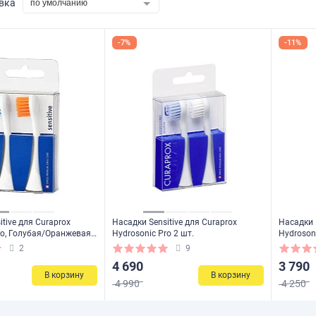
вка
по умолчанию
-7%
-11%
tive для Curaprox
Насадки Sensitive для Curaprox
Насадки 
ro, Голубая/Оранжевая,
Hydrosonic Pro 2 шт.
Hydrosoni
2
9
4 690
3 790
В корзину
В корзину
4 990
4 250