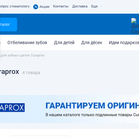
опрос стоматологу
Контакты
Доставка
Еще
%
Акции
талог
а
Отбеливание зубов
Для детей
Для дёсен
Идеи подарко
для зубных щеток Curaprox
raprox
4 товара