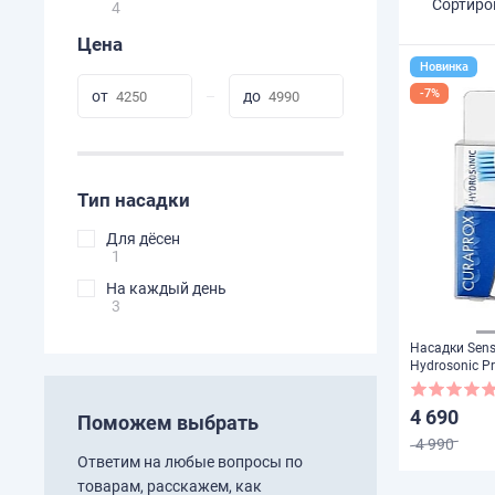
Сортиро
4
Цена
Новинка
-7%
Тип насадки
Для дёсен
1
На каждый день
3
Насадки Sensi
Hydrosonic P
2 шт.
4 690
Поможем выбрать
4 990
Ответим на любые вопросы по
товарам, расскажем, как