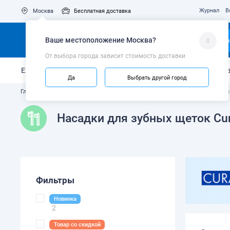
Журнал
В
Москва
Бесплатная доставка
Ваше местоположение
Москва
?
Ка
От выбора города зависит стоимость доставки
Ежедневный уход
Укрепление эмали
Защита от кариес
Да
Выбрать другой город
Главная
Каталог
Насадки для электрической зубной щетки
Насадки 
Насадки для зубных щеток Cu
Фильтры
Новинка
2
Товар со скидкой