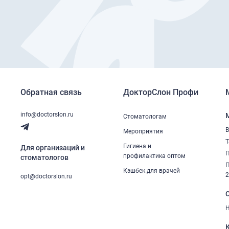
Обратная связь
ДокторСлон Профи
info@doctorslon.ru
Стоматологам
В
Мероприятия
Т
Гигиена и
Для организаций и
П
профилактика оптом
стоматологов
П
Кэшбек для врачей
opt@doctorslon.ru
Н