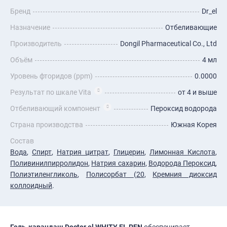
Бренд
Dr_el
Назначение
Отбеливающие
Производитель
Dongil Pharmaceutical Co., Ltd
Объём
4 мл
Уровень фторидов (ppm)
0.0000
Результат по шкале Vita
от 4 и выше
Отбеливающий компонент
Пероксид водорода
Страна производства
Южная Корея
Состав
Вода
,
Спирт
,
Натрия цитрат
,
Глицерин
,
Лимонная Кислота
,
Поливинилпирролидон
,
Натрия сахарин
,
Водорода Пероксид
,
Полиэтиленгликоль
,
Полисорбат (20
,
Кремния диоксид
коллоидный
.