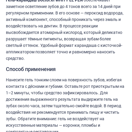
Гель-карандаш Doctor.el WHITY EL PEN
обеспечивает
заметное осветление зубов до 4 тонов всего за 14 дней при
регулярном применении. В его основе — пероксид водорода,
активный компонент, способный проникать через эмаль и
воздействовать на дентин. В процессе реакции
высвобождается атомарный кислород, который деликатно
разрушает тёмные пигменты, возвращая зубам более
светлый оттенок. Удобный формат карандаша с кисточкой-
аппликатором позволяет точно и равномерно наносить
средство.
Способ применения
Нанесите гель тонким слоем на поверхность зубов, избегая
контакта с дёснами и губами. Оставьте рот приоткрытым на
1–2 минуты, чтобы средство зафиксировалось. Для
достижения выраженного результата выдержите гель на
зубах около часа, затем тщательно смойте водой. В период
воздействия не рекомендуется принимать пищу и чистить
зубы. Обратите внимание: гель не воздействует на
искусственные материалы — коронки, пломбы и
композитные реставрации.