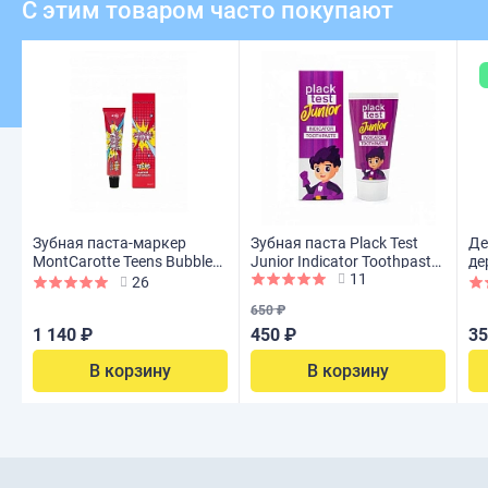
С этим товаром часто покупают
Зубная паста-маркер
Зубная паста Plack Test
Де
MontCarotte Teens Bubble
Junior Indicator Toothpaste
де
11
Gum (с 6 лет), 30 мл
(с 3лет), 60 г
Ki
26
650 ₽
1 140 ₽
450 ₽
35
В корзину
В корзину