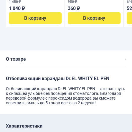
1 450 ₽
950 ₽
61
1 040 ₽
360 ₽
52
В корзину
В корзину
О товаре
Отбеливающий карандаш Dr.EL WHITY EL PEN
Отбеливающий карандаш Dr.EL WHITY EL PEN — это ваш путь
к сияющей улыбке без посещения стоматолога. Благодаря
передовой формуле с пероксидом водорода вы сможете
осветлить эмаль до 5 тонов всего за 2 недели!
Характеристики