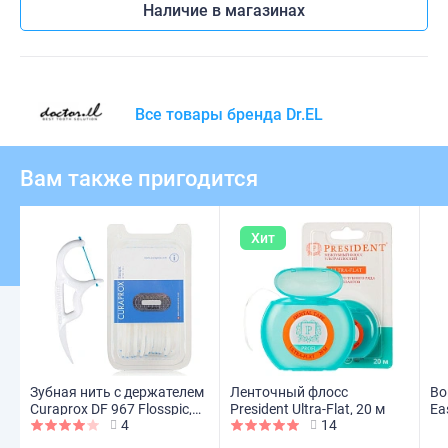
Наличие в магазинах
Все товары бренда Dr.EL
Вам также пригодится
Хит
Зубная нить с держателем
Ленточный флосс
Во
Curaprox DF 967 Flosspic,
President Ultra-Flat, 20 м
Ea
4
14
30 шт
ко