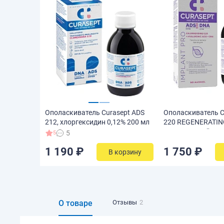
Ополаскиватель Curasept ADS
Ополаскиватель C
212, хлоргексидин 0,12% 200 мл
220 REGENERATIN
гиалуроновой кис
5
5
хлоргексидин 0,2
1 190 ₽
1 750 ₽
В корзину
О товаре
Отзывы
2