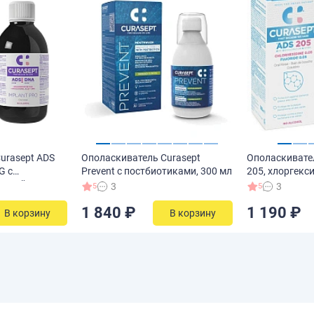
urasept ADS
Ополаскиватель Curasept
Ополаскивате
G с
Prevent с постбиотиками, 300 мл
205, хлоргекс
лотой,
3
3
5
5
0% 200 мл
1 840 ₽
1 190 ₽
В корзину
В корзину