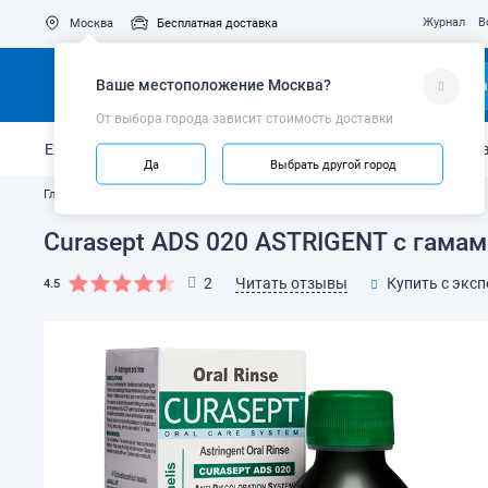
Журнал
В
Москва
Бесплатная доставка
Ваше местоположение
Москва
?
Ка
От выбора города зависит стоимость доставки
Ежедневный уход
Укрепление эмали
Защита от кариес
Да
Выбрать другой город
Главная
Каталог
Пенки и ополаскиватели
Curasept ADS 020 ASTRIGENT с гамам
Читать отзывы
2
Купить с экс
4.5