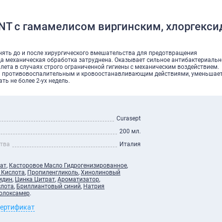
ENT с гамамелисом виргинским, хлоргекси
нять до и после хирургического вмешательства для предотвращения
а механическая обработка затруднена. Оказывает сильное антибактериальн
лета в случаях строго ограниченной гигиены с механическим воздействием.
 противовоспалительным и кровоостанавливающим действиями, уменьшает
ь не более 2-ух недель.
Curasept
200 мл.
ства
Италия
ат
,
Касторовое Масло Гидрогенизированное
,
 Кислота
,
Пропиленгликоль
,
Хинолиновый
идин
,
Цинка Цитрат
,
Ароматизатор
,
слота
,
Бриллиантовый синий
,
Натрия
олоксамер
.
сертификат