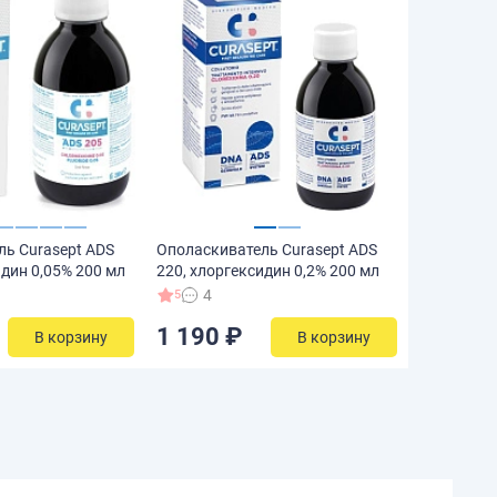
ль Curasept ADS
Ополаскиватель Curasept ADS
идин 0,05% 200 мл
220, хлоргексидин 0,2% 200 мл
4
5
1 190 ₽
В корзину
В корзину