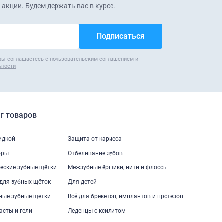
 акции. Будем держать вас в курсе.
вы соглашаетесь с пользовательским соглашением и
ьности
г товаров
кидкой
Защита от кариеса
оры
Отбеливание зубов
еские зубные щётки
Межзубные ёршики, нити и флоссы
для зубных щёток
Для детей
ные зубные щетки
Всё для брекетов, имплантов и протезов
асты и гели
Леденцы с ксилитом