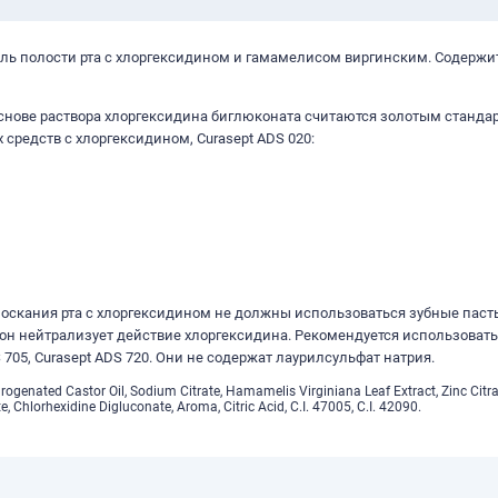
ель полости рта с хлоргексидином и гамамелисом виргинским. Содержи
снове раствора хлоргексидина биглюконата считаются золотым станда
х средств с хлоргексидином, Curasept ADS 020:
оскания рта с хлоргексидином не должны использоваться зубные паст
 он нейтрализует действие хлоргексидина. Рекомендуется использовать
 705, Curasept ADS 720. Они не содержат лаурилсульфат натрия.
rogenated Castor Oil, Sodium Citrate, Hamamelis Virginiana Leaf Extract, Zinc Citra
 Chlorhexidine Digluconate, Aroma, Citric Acid, C.I. 47005, C.I. 42090.