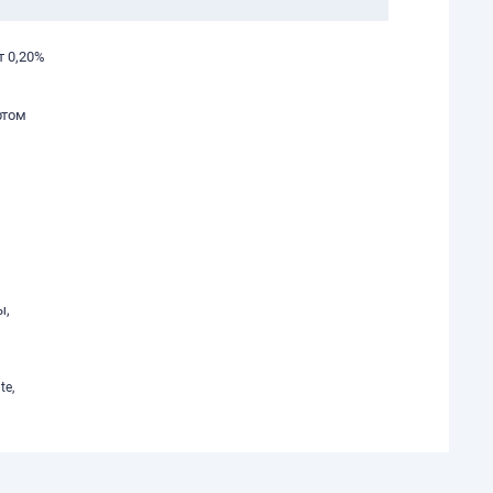
т 0,20%
ртом
ы,
te,