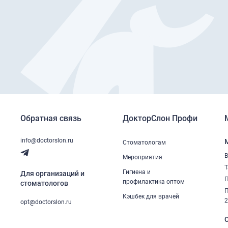
Обратная связь
ДокторСлон Профи
info@doctorslon.ru
Стоматологам
В
Мероприятия
Т
Гигиена и
Для организаций и
П
профилактика оптом
стоматологов
П
Кэшбек для врачей
opt@doctorslon.ru