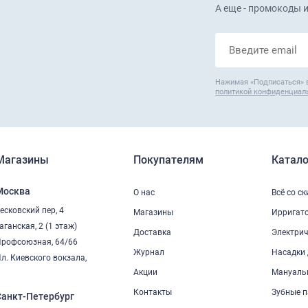
А еще - промокоды и
Нажимая «Подписаться» 
политикой конфиденциал
Магазины
Покупателям
Катало
Москва
О нас
Всё со с
есковский пер, 4
Магазины
Ирригат
аганская, 2 (1 этаж)
Доставка
Электрич
рофсоюзная, 64/66
Журнал
Насадки 
л. Киевского вокзала,
2
Акции
Мануаль
Контакты
Зубные п
Санкт-Петербург