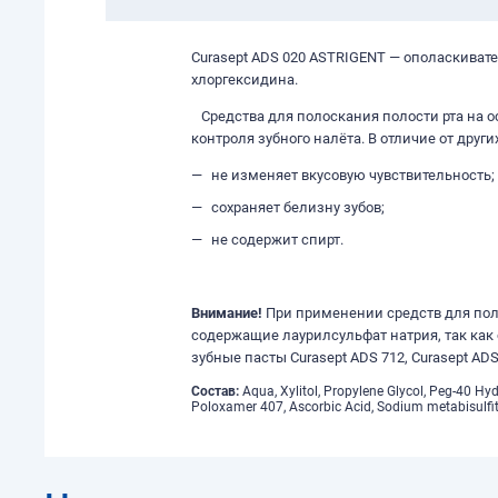
Curasept ADS 020 ASTRIGENT — ополаскиват
хлоргексидина.
Средства для полоскания полости рта на о
контроля зубного налёта. В отличие от други
не изменяет вкусовую чувствительность;
сохраняет белизну зубов;
не содержит спирт.
Внимание!
При применении средств для пол
содержащие лаурилсульфат натрия, так как
зубные пасты Curasept ADS 712, Curasept ADS
Состав:
Aqua, Xylitol, Propylene Glycol, Peg-40 Hyd
Poloxamer 407, Ascorbic Acid, Sodium metabisulfite,