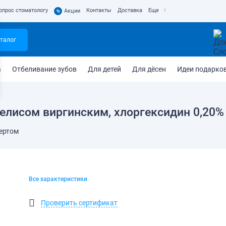
опрос стоматологу
Контакты
Доставка
Еще
%
Акции
талог
а
Отбеливание зубов
Для детей
Для дёсен
Идеи подарко
елисом виргинским, хлоргексидин 0,20%
пертом
Все характеристики
Проверить сертификат