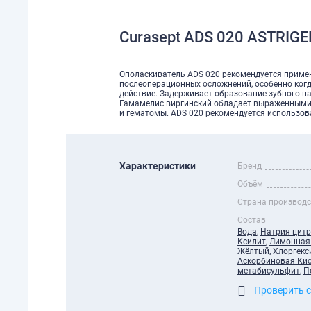
Curasept ADS 020 ASTRIG
Ополаскиватель ADS 020 рекомендуется приме
послеоперационных осложнений, особенно когд
действие. Задерживает образование зубного на
Гамамелис виргинский обладает выраженными
и гематомы. ADS 020 рекомендуется использоват
Характеристики
Бренд
Объём
Страна производ
Состав
Вода
,
Натрия цитр
Ксилит
,
Лимонная
Жёлтый
,
Хлоргекс
Аскорбиновая Ки
метабисульфит
,
П
Проверить 