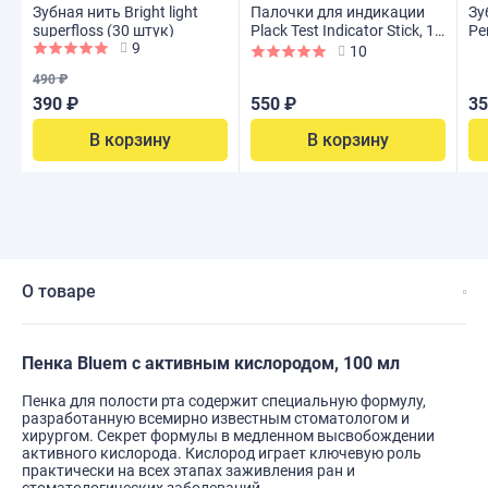
Зубная нить Bright light
Палочки для индикации
Зу
superfloss (30 штук)
Plack Test Indicator Stick, 12
Pe
9
шт
10
490 ₽
390 ₽
550 ₽
35
В корзину
В корзину
О товаре
Пенка Bluem с активным кислородом, 100 мл
Пенка для полости рта содержит специальную формулу,
разработанную всемирно известным стоматологом и
хирургом. Секрет формулы в медленном высвобождении
активного кислорода. Кислород играет ключевую роль
практически на всех этапах заживления ран и
стоматологических заболеваний.