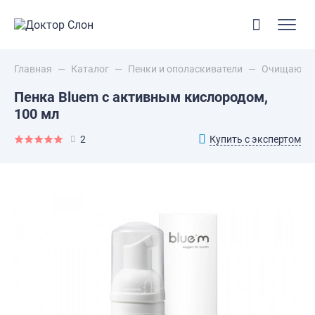
Главная
—
Каталог
—
Пенки и ополаскиватели
—
Очищающие
Пенка Bluem с активным кислородом,
100 мл
Купить с экспертом
2