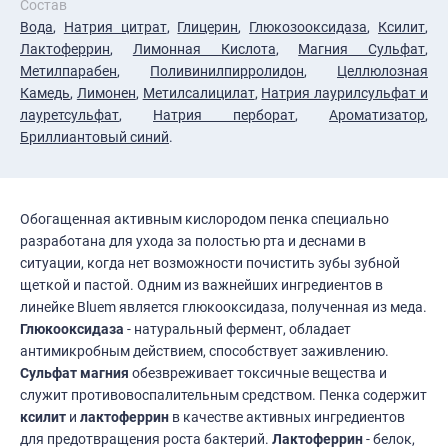
Состав
Вода
,
Натрия цитрат
,
Глицерин
,
Глюкозооксидаза
,
Ксилит
,
Лактоферрин
,
Лимонная Кислота
,
Магния Сульфат
,
Метилпарабен
,
Поливинилпирролидон
,
Целлюлозная
Камедь
,
Лимонен
,
Метилсалицилат
,
Натрия лаурилсульфат и
лауретсульфат
,
Натрия перборат
,
Ароматизатор
,
Бриллиантовый синий
.
Обогащенная активным кислородом пенка специально
разработана для ухода за полостью рта и деснами в
ситуации, когда нет возможности почистить зубы зубной
щеткой и пастой. Одним из важнейших ингредиентов в
линейке Bluem является глюкооксидаза, полученная из меда.
Глюкооксидаза
- натуральный фермент, обладает
антимикробным действием, способствует заживлению.
Сульфат магния
обезвреживает токсичные вещества и
служит противовоспалительным средством. Пенка содержит
ксилит
и
лактоферрин
в качестве активных ингредиентов
для предотвращения роста бактерий.
Лактоферрин
- белок,