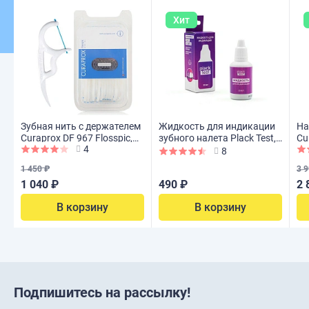
Хит
Зубная нить с держателем
Жидкость для индикации
Набор 3+
Curaprox DF 967 Flosspic,
зубного налета Plack Test,
Cu
4
30 шт
30 мл
8
1 450 ₽
3 9
1 040 ₽
490 ₽
2 
В корзину
В корзину
Подпишитесь на рассылку!