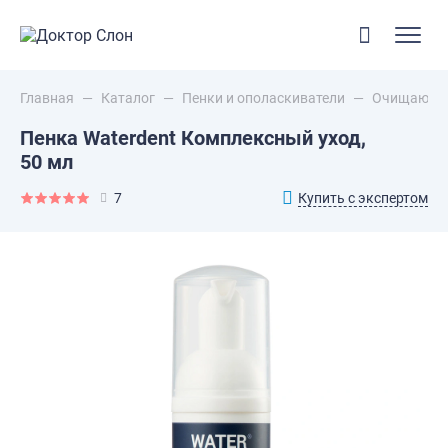
Главная
—
Каталог
—
Пенки и ополаскиватели
—
Очищающие
Пенка Waterdent Комплексный уход,
50 мл
Купить с экспертом
7