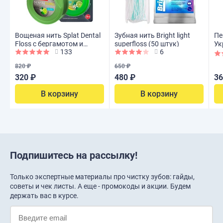
Вощеная нить Splat Dental
Зубная нить Bright light
Пе
Floss с бергамотом и
superfloss (50 штук)
Ук
133
6
лаймом, 30 м
820 ₽
650 ₽
320 ₽
480 ₽
36
В корзину
В корзину
Подпишитесь на рассылку!
Только экспертные материалы про чистку зубов: гайды,
советы и чек листы. А еще - промокоды и акции. Будем
держать вас в курсе.