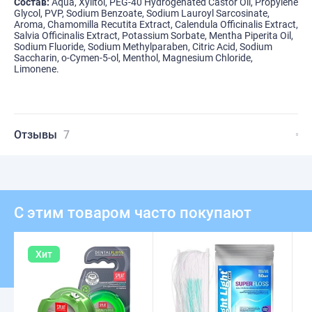
Состав:
Aqua, Xylitol, PEG-40 Hydrogenated Castor Oil, Propylene
Glycol, PVP, Sodium Benzoate, Sodium Lauroyl Sarcosinate,
Aroma, Chamomilla Recutita Extract, Calendula Officinalis Extract,
Salvia Officinalis Extract, Potassium Sorbate, Mentha Piperita Oil,
Sodium Fluoride, Sodium Methylparaben, Citric Acid, Sodium
Saccharin, o-Cymen-5-ol, Menthol, Magnesium Chloride,
Limonene.
Отзывы
7
С этим товаром часто покупают
Хит