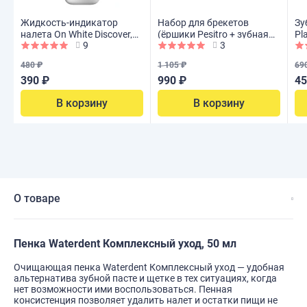
Жидкость-индикатор
Набор для брекетов
Зу
налета On White Discover,
(ёршики Pesitro + зубная
Pl
9
3
15 мл
нить Bright Light)
480 ₽
1 105 ₽
69
390 ₽
990 ₽
45
В корзину
В корзину
О товаре
Пенка Waterdent Комплексный уход, 50 мл
Очищающая пенка Waterdent Комплексный уход — удобная
альтернатива зубной пасте и щетке в тех ситуациях, когда
нет возможности ими воспользоваться. Пенная
консистенция позволяет удалить налет и остатки пищи не