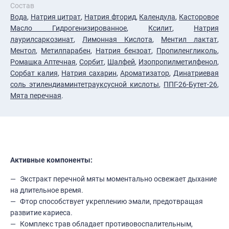
Состав
Вода
,
Натрия цитрат
,
Натрия фторид
,
Календула
,
Касторовое
Масло Гидрогенизированное
,
Ксилит
,
Натрия
лаурилсаркозинат
,
Лимонная Кислота
,
Ментил лактат
,
Ментол
,
Метилпарабен
,
Натрия бензоат
,
Пропиленгликоль
,
Ромашка Аптечная
,
Сорбит
,
Шалфей
,
Изопропилметилфенол
,
Сорбат калия
,
Натрия сахарин
,
Ароматизатор
,
Динатриевая
соль этилендиаминтетрауксусной кислоты
,
ППГ-26-Бутет-26
,
Мята перечная
.
Активные компоненты:
Экстракт перечной мяты моментально освежает дыхание
на длительное время.
Фтор способствует укреплению эмали, предотвращая
развитие кариеса.
Комплекс трав обладает противовоспалительным,