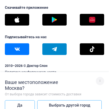
Скачивайте приложение
Подписывайтесь на нас
2010–2026 © Доктор Слон
Политика конфиденциальности
Информация на сайте www.doctorslon.ru не является
Ваше местоположение
публичной офертой
Цены и наличие товара актуальны на 6 августа 18:07
Москва
?
От выбора города зависит стоимость доставки
Лучше без VPN
Да
Выбрать другой город
Так сайт работает быстрее