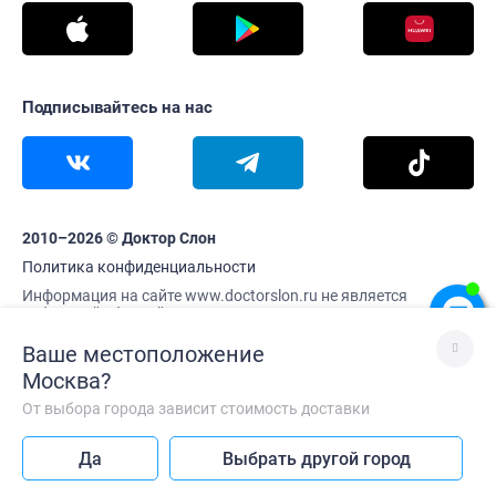
Подписывайтесь на нас
2010–2026 © Доктор Слон
Политика конфиденциальности
Информация на сайте www.doctorslon.ru не является
публичной офертой
Цены и наличие товара актуальны на 9 августа 13:05
Ваше местоположение
Москва
?
От выбора города зависит стоимость доставки
Лучше без VPN
Да
Выбрать другой город
Так сайт работает быстрее
Каталог
Корзина
Меню
Профиль
Главная