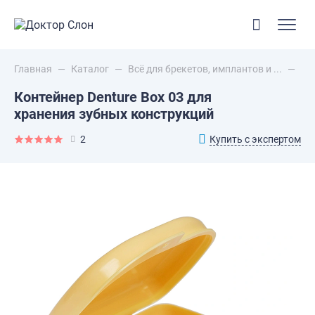
Главная
—
Каталог
—
Всё для брекетов, имплантов и ...
—
Ко
Контейнер Denture Box 03 для
хранения зубных конструкций
Купить с экспертом
2