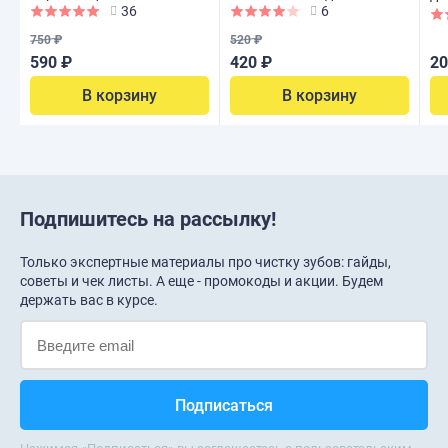
36
6
индикации налета, 400 мл
ко
750 ₽
520 ₽
590 ₽
420 ₽
20
В корзину
В корзину
Подпишитесь на рассылку!
Только экспертные материалы про чистку зубов: гайды,
советы и чек листы. А еще - промокоды и акции. Будем
держать вас в курсе.