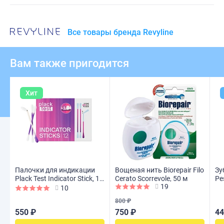
Все товары бренда Revyline
Вам также пригодится
Хит
Палочки для индикации
Вощеная нить Biorepair Filo
Зу
Plack Test Indicator Stick, 12
Cerato Scorrevole, 50 м
Pe
19
шт
10
10
800 ₽
550 ₽
750 ₽
44