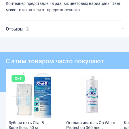
Контейнер представлен в разных цветовых вариациях. Цвет
может отличаться от представленного.
Отзывы
2
С этим товаром часто покупают
Хит
Зубная нить Oral-B
Ополаскиватель On White
Ко
Superfloss, 50 м
Protection 360 для
дл